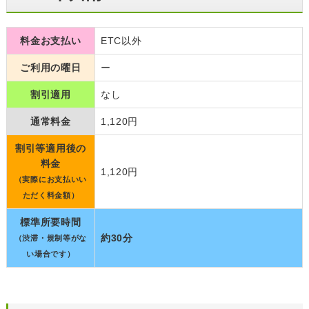
料金お支払い
ETC以外
ご利用の曜日
ー
割引適用
なし
通常料金
1,120円
割引等適用後の
料金
1,120円
（実際にお支払いい
ただく料金額）
標準所要時間
約30分
（渋滞・規制等がな
い場合です）