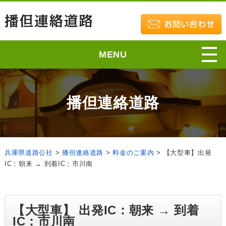
MENU
播但連絡道路
兵庫県道路公社
>
播但連絡道路
>
料金のご案内
>
【大型車】出発
IC：朝来 → 到着IC：市川南
【大型車】 出発IC：朝来 → 到着
IC：市川南