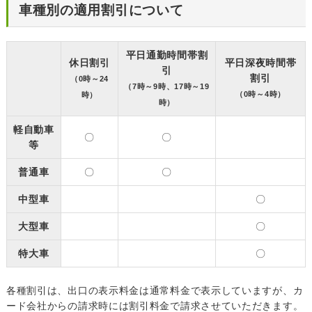
車種別の適用割引について
平日通勤時間帯割
休日割引
平日深夜時間帯
引
割引
（0時～24
（7時～9時、17時～19
（0時～4時）
時）
時）
軽自動車
〇
〇
等
普通車
〇
〇
中型車
〇
大型車
〇
特大車
〇
各種割引は、出口の表示料金は通常料金で表示していますが、カ
ード会社からの請求時には割引料金で請求させていただきます。