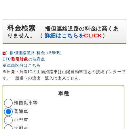
料金検索
播但連絡道路の料金は高くあ
りません。 （
詳細はこちらを
CLICK
）
播但連絡道路 料金（58KB）
ETC
割引対象
の注意点
※車両区分はこちら
※出発・到着ICの山陽姫路東は山陽自動車道との接続インターで
す。一般道への流出・流入は出来ません。
車種
軽自動車等
普通車
中型車
大型車