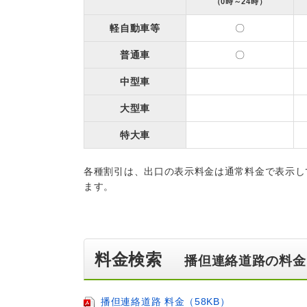
（0時～24時）
軽自動車等
〇
普通車
〇
中型車
大型車
特大車
各種割引は、出口の表示料金は通常料金で表示し
ます。
料金検索
播但連絡道路の料金
播但連絡道路 料金（58KB）