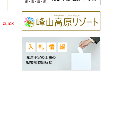
点
CLICK