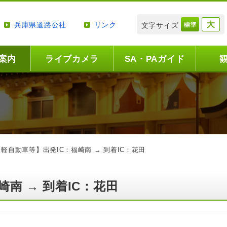
兵庫県道路公社
リンク
文字サイズ
案内
ライブカメラ
SA・PAガイド
【軽自動車等】出発IC：福崎南 → 到着IC：花田
崎南 → 到着IC：花田