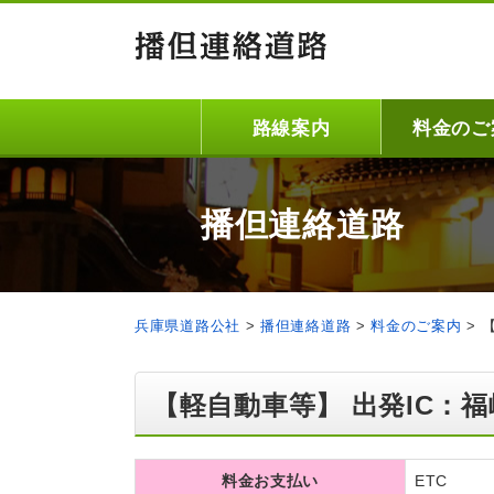
路線案内
料金のご
播但連絡道路
兵庫県道路公社
>
播但連絡道路
>
料金のご案内
>
【軽自動車等】 出発IC：福
料金お支払い
ETC