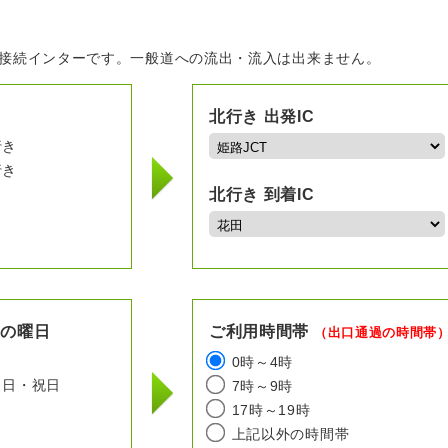
の接続インターです。一般道への流出・流入は出来ません。
北行き 出発IC
行き
行き
北行き 到着IC
用の曜日
ご利用時間帯
（出口通過の時間帯
日
0時～4時
日・祝日
7時～9時
17時～19時
上記以外の時間帯