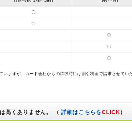
（7時～9時、17時～19時）
（0時～4時）
〇
〇
〇
〇
〇
ていますが、カード会社からの請求時には割引料金で請求させてい
は高くありません。 （
詳細はこちらを
CLICK
）