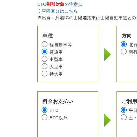
ETC
割引対象
の注意点
※車両区分はこちら
※出発・到着ICの山陽姫路東は山陽自動車道と
車種
方向
軽自動車等
北
普通車
南
中型車
大型車
特大車
料金お支払い
ご利
ETC
平
ETC以外
土・