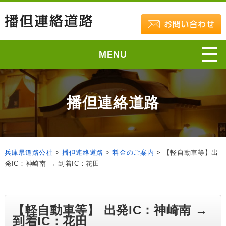
MENU
播但連絡道路
兵庫県道路公社
>
播但連絡道路
>
料金のご案内
>
【軽自動車等】出
発IC：神崎南 → 到着IC：花田
【軽自動車等】 出発IC：神崎南 →
到着IC：花田