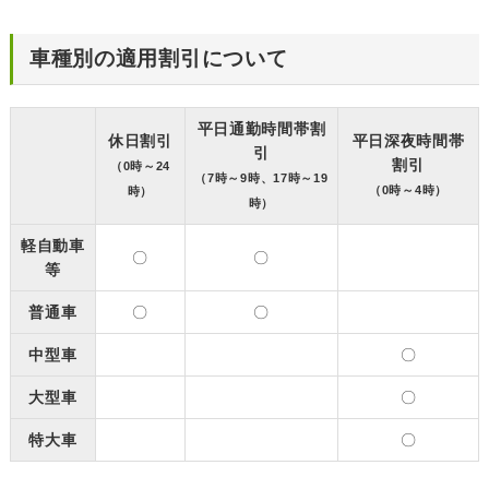
車種別の適用割引について
平日通勤時間帯割
休日割引
平日深夜時間帯
引
割引
（0時～24
（7時～9時、17時～19
（0時～4時）
時）
時）
軽自動車
〇
〇
等
普通車
〇
〇
中型車
〇
大型車
〇
特大車
〇