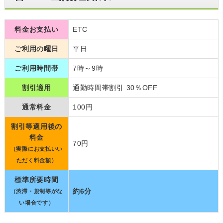
料金お支払い
ETC
ご利用の曜日
平日
ご利用時間帯
7時～9時
割引適用
通勤時間帯割引 30％OFF
通常料金
100円
割引等適用後の
料金
70円
（実際にお支払いい
ただく料金額）
標準所要時間
約6分
（渋滞・規制等がな
い場合です）