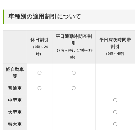
車種別の適用割引について
平日通勤時間帯割
休日割引
平日深夜時間帯
引
割引
（0時～24
（7時～9時、17時～19
（0時～4時）
時）
時）
軽自動車
〇
〇
等
普通車
〇
〇
中型車
〇
大型車
〇
特大車
〇