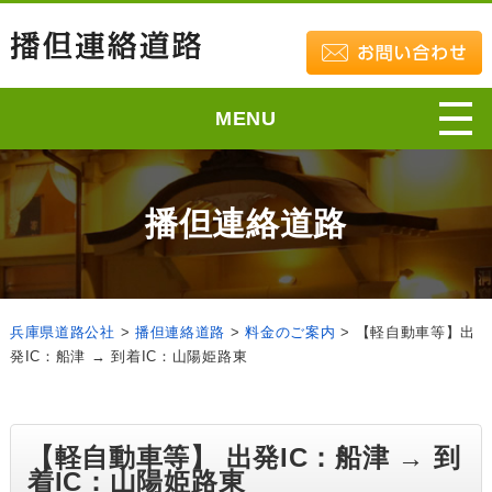
MENU
播但連絡道路
兵庫県道路公社
>
播但連絡道路
>
料金のご案内
>
【軽自動車等】出
発IC：船津 → 到着IC：山陽姫路東
【軽自動車等】 出発IC：船津 → 到
着IC：山陽姫路東