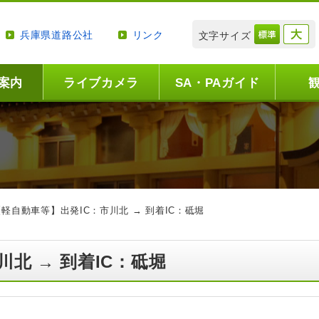
兵庫県道路公社
リンク
文字サイズ
案内
ライブカメラ
SA・PAガイド
【軽自動車等】出発IC：市川北 → 到着IC：砥堀
川北 → 到着IC：砥堀