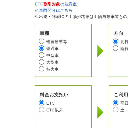
ETC
割引対象
の注意点
※車両区分はこちら
※出発・到着ICの山陽姫路東は山陽自動車道と
車種
方向
軽自動車等
北
普通車
南
中型車
大型車
特大車
料金お支払い
ご利
ETC
平
ETC以外
土・