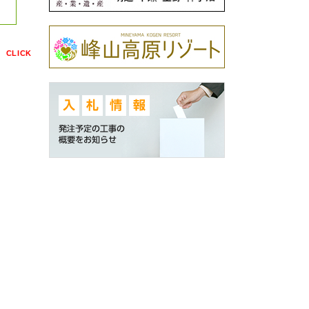
点
CLICK