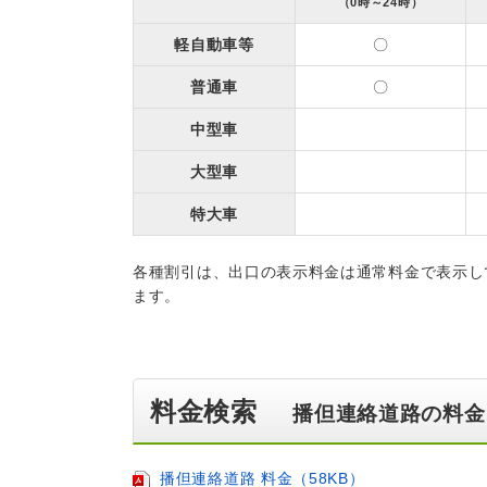
（0時～24時）
軽自動車等
〇
普通車
〇
中型車
大型車
特大車
各種割引は、出口の表示料金は通常料金で表示し
ます。
料金検索
播但連絡道路の料金
播但連絡道路 料金（58KB）