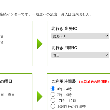
の接続インターです。一般道への流出・流入は出来ません。
北行き 出発IC
行き
行き
北行き 到着IC
用の曜日
ご利用時間帯
（出口通過の時間帯
日
0時～4時
日・祝日
7時～9時
17時～19時
上記以外の時間帯