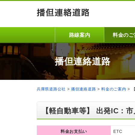
路線案内
料金のご
播但連絡道路
兵庫県道路公社
>
播但連絡道路
>
料金のご案内
>
【軽自動車等】 出発IC：市
料金お支払い
ETC