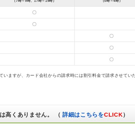
（7時～9時、17時～19時）
（0時～4時）
〇
〇
〇
〇
〇
ていますが、カード会社からの請求時には割引料金で請求させてい
は高くありません。 （
詳細はこちらを
CLICK
）