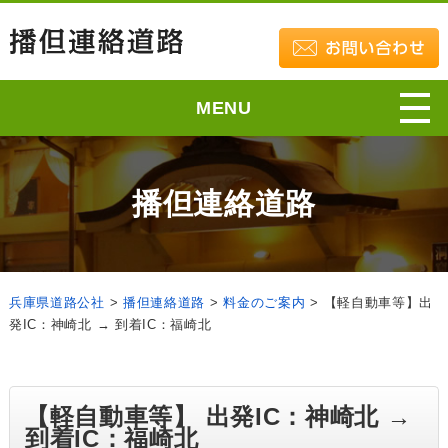
MENU
播但連絡道路
兵庫県道路公社
>
播但連絡道路
>
料金のご案内
>
【軽自動車等】出
発IC：神崎北 → 到着IC：福崎北
【軽自動車等】 出発IC：神崎北 →
到着IC：福崎北