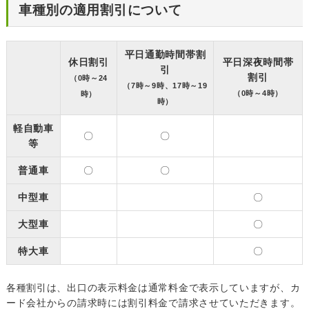
車種別の適用割引について
平日通勤時間帯割
休日割引
平日深夜時間帯
引
割引
（0時～24
（7時～9時、17時～19
（0時～4時）
時）
時）
軽自動車
〇
〇
等
普通車
〇
〇
中型車
〇
大型車
〇
特大車
〇
各種割引は、出口の表示料金は通常料金で表示していますが、カ
ード会社からの請求時には割引料金で請求させていただきます。