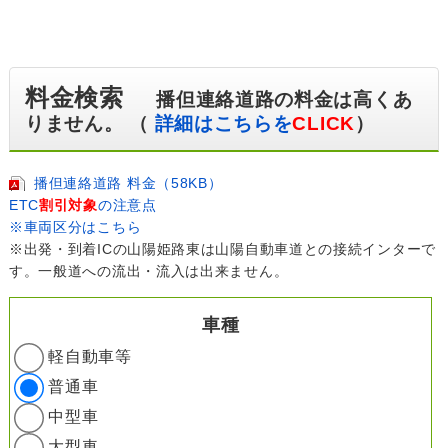
料金検索
播但連絡道路の料金は高くあ
りません。 （
詳細はこちらを
CLICK
）
播但連絡道路 料金（58KB）
ETC
割引対象
の注意点
※車両区分はこちら
※出発・到着ICの山陽姫路東は山陽自動車道との接続インターで
す。一般道への流出・流入は出来ません。
車種
軽自動車等
普通車
中型車
大型車