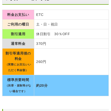
料金お支払い
ETC
ご利用の曜日
土・日・祝日
割引適用
休日割引 30％OFF
通常料金
370円
割引等適用後の
料金
260円
（実際にお支払いい
ただく料金額）
標準所要時間
約20分
（渋滞・規制等がな
い場合です）