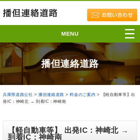
MENU
播但連絡道路
兵庫県道路公社
>
播但連絡道路
>
料金のご案内
>
【軽自動車等】出
発IC：神崎北 → 到着IC：神崎南
【軽自動車等】 出発IC：神崎北 →
到着IC：神崎南