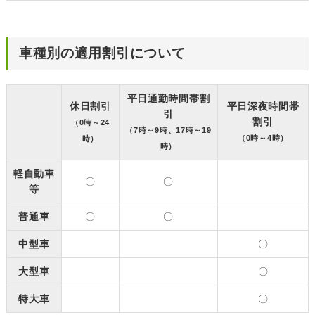
車種別の適用割引について
平日通勤時間帯割
休日割引
平日深夜時間帯
引
割引
（0時～24
（7時～9時、17時～19
（0時～4時）
時）
時）
軽自動車
〇
〇
等
普通車
〇
〇
中型車
〇
大型車
〇
特大車
〇