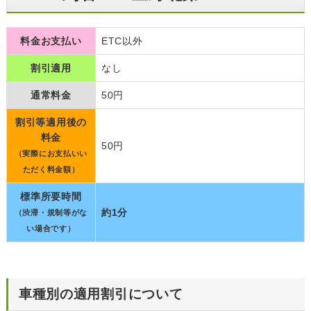
料金お支払い
ETC以外
割引適用
なし
通常料金
50円
割引等適用後の
料金
50円
（実際にお支払いい
ただく料金額）
標準所要時間
約1分
（渋滞・規制等がな
い場合です）
車種別の適用割引について