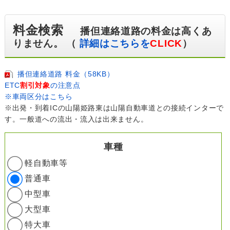
料金検索
播但連絡道路の料金は高くあ
りません。 （
詳細はこちらを
CLICK
）
播但連絡道路 料金（58KB）
ETC
割引対象
の注意点
※車両区分はこちら
※出発・到着ICの山陽姫路東は山陽自動車道との接続インターで
す。一般道への流出・流入は出来ません。
車種
軽自動車等
普通車
中型車
大型車
特大車