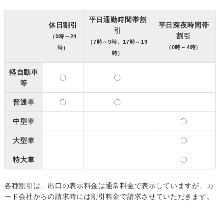
平日通勤時間帯割
休日割引
平日深夜時間帯
引
割引
（0時～24
（7時～9時、17時～19
（0時～4時）
時）
時）
軽自動車
〇
〇
等
普通車
〇
〇
中型車
〇
大型車
〇
特大車
〇
各種割引は、出口の表示料金は通常料金で表示していますが、カ
ード会社からの請求時には割引料金で請求させていただきます。