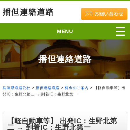
MENU
播但連絡道路
兵庫県道路公社
>
播但連絡道路
>
料金のご案内
>
【軽自動車等】出
発IC：生野北第二 → 到着IC：生野北第一
【軽自動車等】 出発IC：生野北第
二 → 到着IC：生野北第一