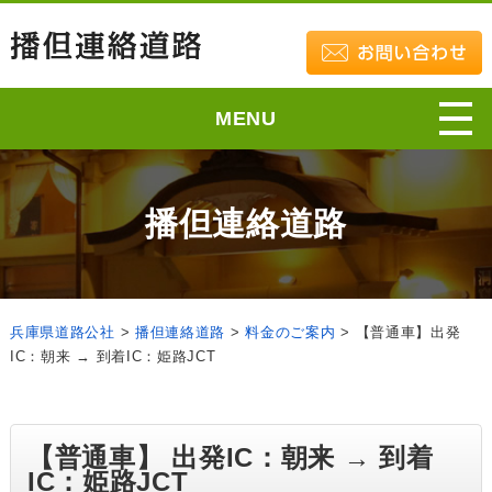
MENU
播但連絡道路
兵庫県道路公社
>
播但連絡道路
>
料金のご案内
>
【普通車】出発
IC：朝来 → 到着IC：姫路JCT
【普通車】 出発IC：朝来 → 到着
IC：姫路JCT