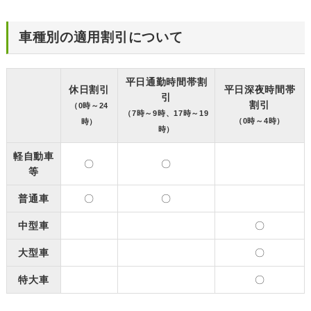
車種別の適用割引について
平日通勤時間帯割
休日割引
平日深夜時間帯
引
割引
（0時～24
（7時～9時、17時～19
（0時～4時）
時）
時）
軽自動車
〇
〇
等
普通車
〇
〇
中型車
〇
大型車
〇
特大車
〇