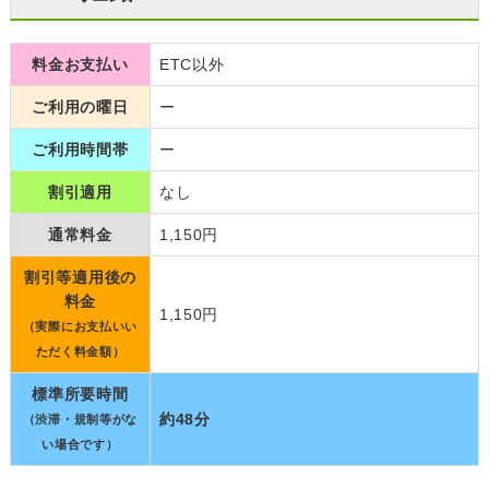
料金お支払い
ETC以外
ご利用の曜日
ー
ご利用時間帯
ー
割引適用
なし
通常料金
1,150円
割引等適用後の
料金
1,150円
（実際にお支払いい
ただく料金額）
標準所要時間
約48分
（渋滞・規制等がな
い場合です）