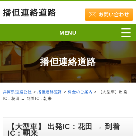
MENU
播但連絡道路
兵庫県道路公社
>
播但連絡道路
>
料金のご案内
>
【大型車】出発
IC：花田 → 到着IC：朝来
【大型車】 出発IC：花田 → 到着
IC：朝来