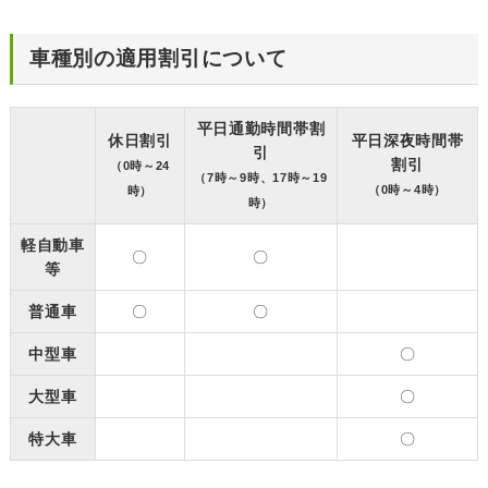
車種別の適用割引について
平日通勤時間帯割
休日割引
平日深夜時間帯
引
割引
（0時～24
（7時～9時、17時～19
（0時～4時）
時）
時）
軽自動車
〇
〇
等
普通車
〇
〇
中型車
〇
大型車
〇
特大車
〇