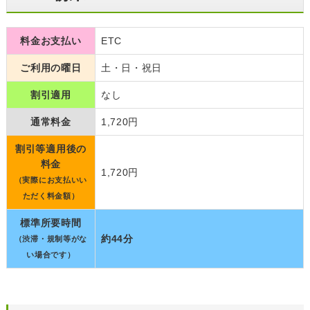
料金お支払い
ETC
ご利用の曜日
土・日・祝日
割引適用
なし
通常料金
1,720円
割引等適用後の
料金
1,720円
（実際にお支払いい
ただく料金額）
標準所要時間
約44分
（渋滞・規制等がな
い場合です）