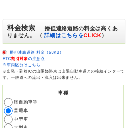
料金検索
播但連絡道路の料金は高くあ
りません。 （
詳細はこちらを
CLICK
）
播但連絡道路 料金（58KB）
ETC
割引対象
の注意点
※車両区分はこちら
※出発・到着ICの山陽姫路東は山陽自動車道との接続インターで
す。一般道への流出・流入は出来ません。
車種
軽自動車等
普通車
中型車
大型車