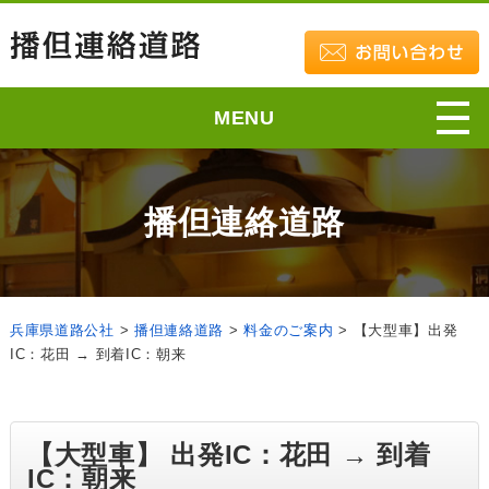
MENU
播但連絡道路
兵庫県道路公社
>
播但連絡道路
>
料金のご案内
>
【大型車】出発
IC：花田 → 到着IC：朝来
【大型車】 出発IC：花田 → 到着
IC：朝来