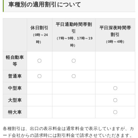
車種別の適用割引について
平日通勤時間帯割
休日割引
平日深夜時間帯
引
割引
（0時～24
（7時～9時、17時～19
（0時～4時）
時）
時）
軽自動車
〇
〇
等
普通車
〇
〇
中型車
〇
大型車
〇
特大車
〇
各種割引は、出口の表示料金は通常料金で表示していますが、カ
ード会社からの請求時には割引料金で請求させていただきます。