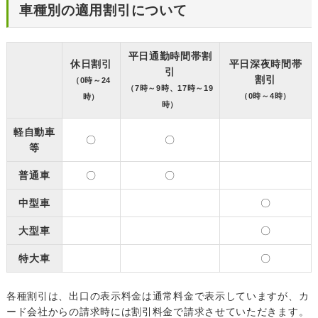
車種別の適用割引について
平日通勤時間帯割
休日割引
平日深夜時間帯
引
割引
（0時～24
（7時～9時、17時～19
（0時～4時）
時）
時）
軽自動車
〇
〇
等
普通車
〇
〇
中型車
〇
大型車
〇
特大車
〇
各種割引は、出口の表示料金は通常料金で表示していますが、カ
ード会社からの請求時には割引料金で請求させていただきます。