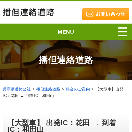
MENU
播但連絡道路
兵庫県道路公社
>
播但連絡道路
>
料金のご案内
>
【大型車】出発
IC：花田 → 到着IC：和田山
【大型車】 出発IC：花田 → 到着
IC：和田山