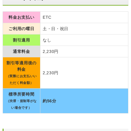
料金お支払い
ETC
ご利用の曜日
土・日・祝日
割引適用
なし
通常料金
2,230円
割引等適用後の
料金
2,230円
（実際にお支払いい
ただく料金額）
標準所要時間
約56分
（渋滞・規制等がな
い場合です）