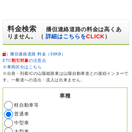
料金検索
播但連絡道路の料金は高くあ
りません。 （
詳細はこちらを
CLICK
）
播但連絡道路 料金（58KB）
ETC
割引対象
の注意点
※車両区分はこちら
※出発・到着ICの山陽姫路東は山陽自動車道との接続インターで
す。一般道への流出・流入は出来ません。
車種
軽自動車等
普通車
中型車
大型車