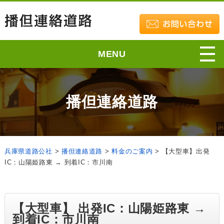
MENU
播但連絡道路
兵庫県道路公社
>
播但連絡道路
>
料金のご案内
>
【大型車】出発
IC：山陽姫路東 → 到着IC：市川南
【大型車】 出発IC：山陽姫路東 →
到着IC：市川南