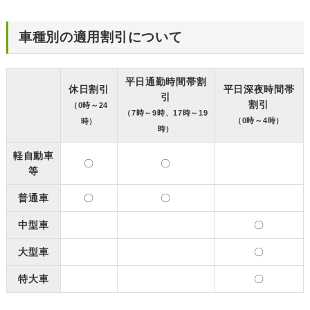
車種別の適用割引について
平日通勤時間帯割
休日割引
平日深夜時間帯
引
割引
（0時～24
（7時～9時、17時～19
（0時～4時）
時）
時）
軽自動車
〇
〇
等
普通車
〇
〇
中型車
〇
大型車
〇
特大車
〇