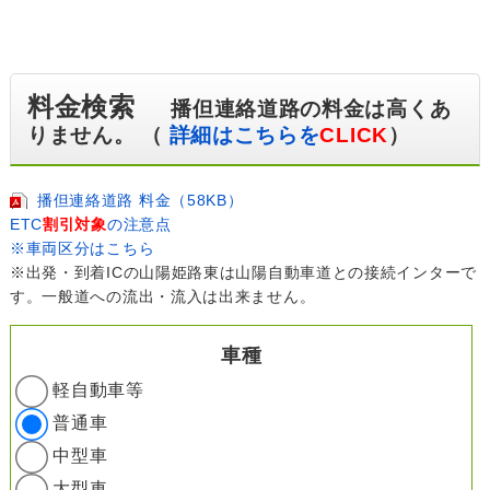
料金検索
播但連絡道路の料金は高くあ
りません。 （
詳細はこちらを
CLICK
）
播但連絡道路 料金（58KB）
ETC
割引対象
の注意点
※車両区分はこちら
※出発・到着ICの山陽姫路東は山陽自動車道との接続インターで
す。一般道への流出・流入は出来ません。
車種
軽自動車等
普通車
中型車
大型車