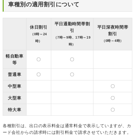
車種別の適用割引について
平日通勤時間帯割
休日割引
平日深夜時間帯
引
割引
（0時～24
（7時～9時、17時～19
（0時～4時）
時）
時）
軽自動車
〇
〇
等
普通車
〇
〇
中型車
〇
大型車
〇
特大車
〇
各種割引は、出口の表示料金は通常料金で表示していますが、カ
ード会社からの請求時には割引料金で請求させていただきます。