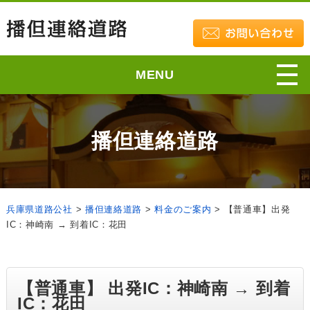
MENU
播但連絡道路
兵庫県道路公社
>
播但連絡道路
>
料金のご案内
>
【普通車】出発
IC：神崎南 → 到着IC：花田
【普通車】 出発IC：神崎南 → 到着
IC：花田