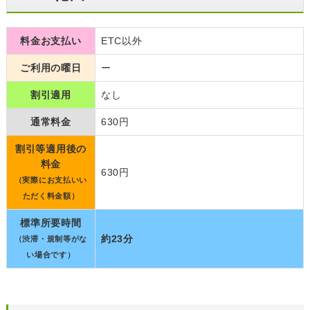
料金お支払い
ETC以外
ご利用の曜日
ー
割引適用
なし
通常料金
630円
割引等適用後の
料金
630円
（実際にお支払いい
ただく料金額）
標準所要時間
約23分
（渋滞・規制等がな
い場合です）