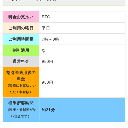
料金お支払い
ETC
ご利用の曜日
平日
ご利用時間帯
7時～9時
割引適用
なし
通常料金
950円
割引等適用後の
料金
950円
（実際にお支払いい
ただく料金額）
標準所要時間
約21分
（渋滞・規制等がな
い場合です）