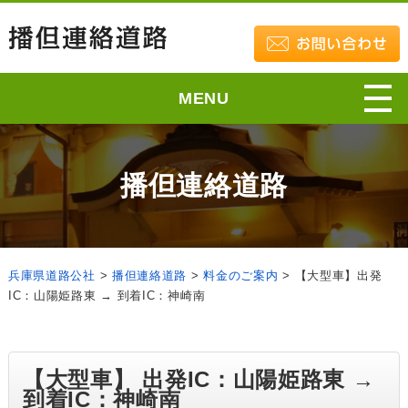
MENU
播但連絡道路
兵庫県道路公社
>
播但連絡道路
>
料金のご案内
>
【大型車】出発
IC：山陽姫路東 → 到着IC：神崎南
【大型車】 出発IC：山陽姫路東 →
到着IC：神崎南