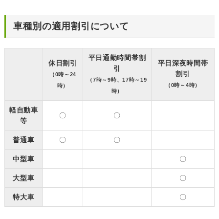
車種別の適用割引について
平日通勤時間帯割
休日割引
平日深夜時間帯
引
割引
（0時～24
（7時～9時、17時～19
（0時～4時）
時）
時）
軽自動車
〇
〇
等
普通車
〇
〇
中型車
〇
大型車
〇
特大車
〇