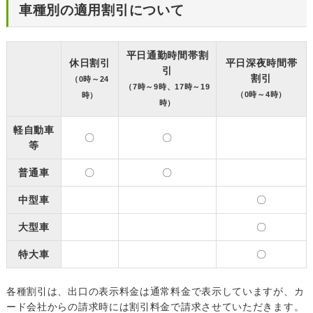
車種別の適用割引について
平日通勤時間帯割
休日割引
平日深夜時間帯
引
割引
（0時～24
（7時～9時、17時～19
（0時～4時）
時）
時）
軽自動車
〇
〇
等
普通車
〇
〇
中型車
〇
大型車
〇
特大車
〇
各種割引は、出口の表示料金は通常料金で表示していますが、カ
ード会社からの請求時には割引料金で請求させていただきます。