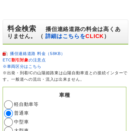
料金検索
播但連絡道路の料金は高くあ
りません。 （
詳細はこちらを
CLICK
）
播但連絡道路 料金（58KB）
ETC
割引対象
の注意点
※車両区分はこちら
※出発・到着ICの山陽姫路東は山陽自動車道との接続インターで
す。一般道への流出・流入は出来ません。
車種
軽自動車等
普通車
中型車
大型車