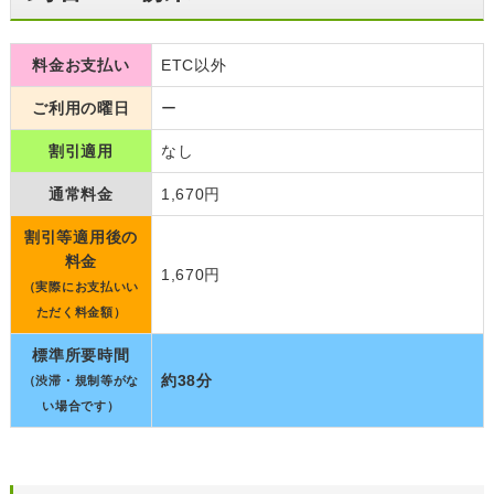
料金お支払い
ETC以外
ご利用の曜日
ー
割引適用
なし
通常料金
1,670円
割引等適用後の
料金
1,670円
（実際にお支払いい
ただく料金額）
標準所要時間
約38分
（渋滞・規制等がな
い場合です）