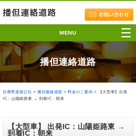
MENU
播但連絡道路
兵庫県道路公社
>
播但連絡道路
>
料金のご案内
>
【大型車】出発
IC：山陽姫路東 → 到着IC：朝来
【大型車】 出発IC：山陽姫路東 →
到着IC：朝来