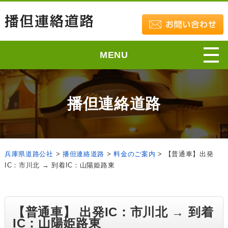
MENU
播但連絡道路
兵庫県道路公社
>
播但連絡道路
>
料金のご案内
>
【普通車】出発
IC：市川北 → 到着IC：山陽姫路東
【普通車】 出発IC：市川北 → 到着
IC：山陽姫路東