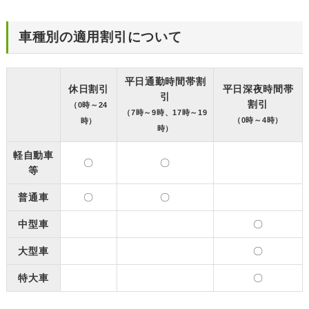
車種別の適用割引について
平日通勤時間帯割
休日割引
平日深夜時間帯
引
割引
（0時～24
（7時～9時、17時～19
（0時～4時）
時）
時）
軽自動車
〇
〇
等
普通車
〇
〇
中型車
〇
大型車
〇
特大車
〇