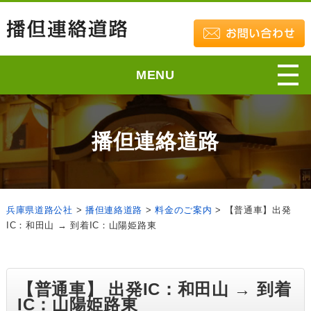
MENU
播但連絡道路
兵庫県道路公社
>
播但連絡道路
>
料金のご案内
>
【普通車】出発
IC：和田山 → 到着IC：山陽姫路東
【普通車】 出発IC：和田山 → 到着
IC：山陽姫路東