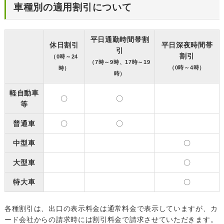
車種別の適用割引について
平日通勤時間帯割
休日割引
平日深夜時間帯
引
割引
（0時～24
（7時～9時、17時～19
（0時～4時）
時）
時）
軽自動車
〇
〇
等
普通車
〇
〇
中型車
〇
大型車
〇
特大車
〇
各種割引は、出口の表示料金は通常料金で表示していますが、カ
ード会社からの請求時には割引料金で請求させていただきます。