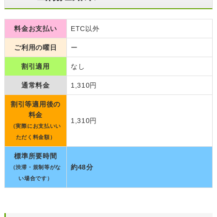
料金お支払い
ETC以外
ご利用の曜日
ー
割引適用
なし
通常料金
1,310円
割引等適用後の
料金
1,310円
（実際にお支払いい
ただく料金額）
標準所要時間
約48分
（渋滞・規制等がな
い場合です）