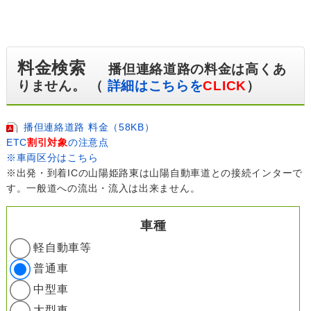
料金検索
播但連絡道路の料金は高くあ
りません。 （
詳細はこちらを
CLICK
）
播但連絡道路 料金（58KB）
ETC
割引対象
の注意点
※車両区分はこちら
※出発・到着ICの山陽姫路東は山陽自動車道との接続インターで
す。一般道への流出・流入は出来ません。
車種
軽自動車等
普通車
中型車
大型車