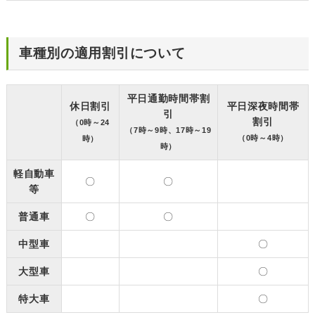
車種別の適用割引について
平日通勤時間帯割
休日割引
平日深夜時間帯
引
割引
（0時～24
（7時～9時、17時～19
（0時～4時）
時）
時）
軽自動車
〇
〇
等
普通車
〇
〇
中型車
〇
大型車
〇
特大車
〇