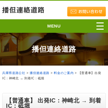
MENU
播但連絡道路
兵庫県道路公社
>
播但連絡道路
>
料金のご案内
>
【普通車】出発
IC：神崎北 → 到着IC：砥堀
【普通車】 出発IC：神崎北 → 到着
IC：砥堀