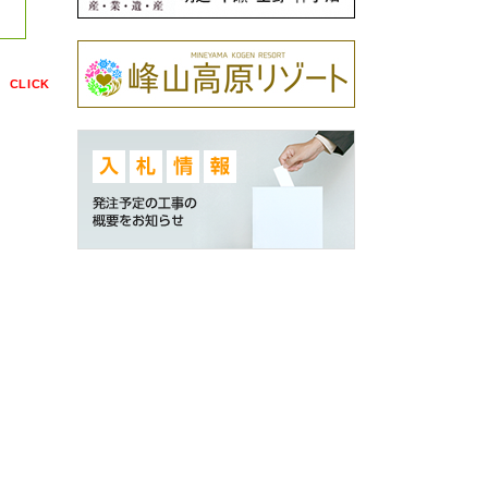
点
CLICK