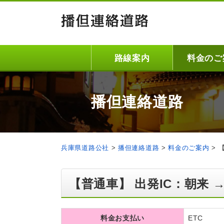
路線案内
料金のご
播但連絡道路
兵庫県道路公社
>
播但連絡道路
>
料金のご案内
>
【普通車】 出発IC：朝来 →
料金お支払い
ETC