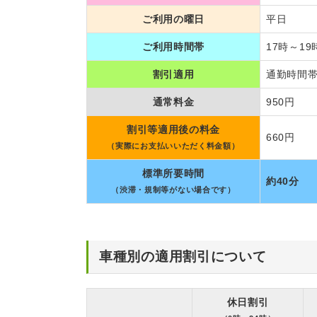
ご利用の曜日
平日
ご利用時間帯
17時～19
割引適用
通勤時間帯
通常料金
950円
割引等適用後の料金
660円
（実際にお支払いいただく料金額）
標準所要時間
約40分
（渋滞・規制等がない場合です）
車種別の適用割引について
休日割引