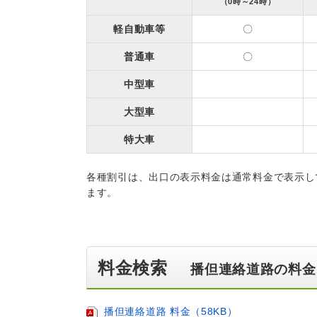
（0時～24時）
軽自動車等
〇
普通車
〇
中型車
大型車
特大車
各種割引は、出口の表示料金は通常料金で表示し
ます。
料金検索
播但連絡道路の料金
播但連絡道路 料金（58KB）