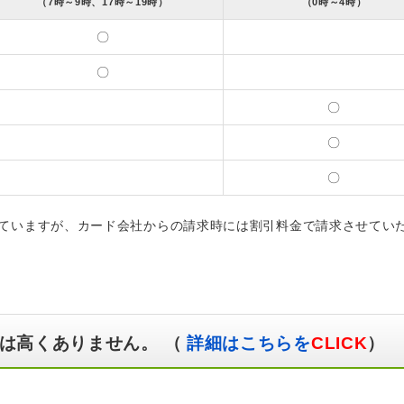
（7時～9時、17時～19時）
（0時～4時）
〇
〇
〇
〇
〇
ていますが、カード会社からの請求時には割引料金で請求させてい
は高くありません。 （
詳細はこちらを
CLICK
）