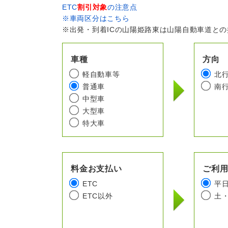
ETC
割引対象
の注意点
※車両区分はこちら
※出発・到着ICの山陽姫路東は山陽自動車道と
車種
方向
軽自動車等
北
普通車
南
中型車
大型車
特大車
料金お支払い
ご利
ETC
平
ETC以外
土・