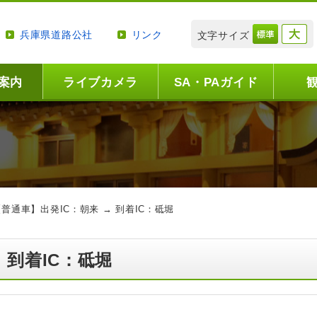
兵庫県道路公社
リンク
文字サイズ
案内
ライブカメラ
SA・PAガイド
【普通車】出発IC：朝来 → 到着IC：砥堀
 到着IC：砥堀