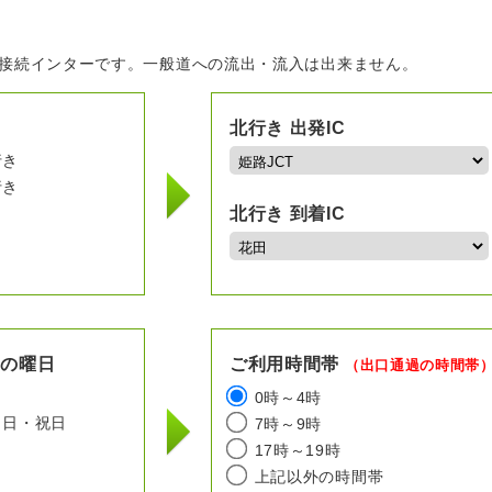
の接続インターです。一般道への流出・流入は出来ません。
北行き 出発IC
行き
行き
北行き 到着IC
用の曜日
ご利用時間帯
（出口通過の時間帯
日
0時～4時
日・祝日
7時～9時
17時～19時
上記以外の時間帯