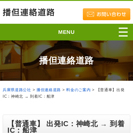
MENU
播但連絡道路
兵庫県道路公社
>
播但連絡道路
>
料金のご案内
>
【普通車】出発
IC：神崎北 → 到着IC：船津
【普通車】 出発IC：神崎北 → 到着
IC：船津