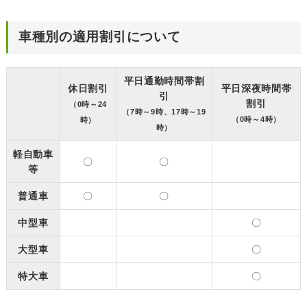
車種別の適用割引について
平日通勤時間帯割
休日割引
平日深夜時間帯
引
割引
（0時～24
（7時～9時、17時～19
（0時～4時）
時）
時）
軽自動車
〇
〇
等
普通車
〇
〇
中型車
〇
大型車
〇
特大車
〇