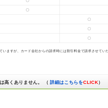
〇
〇
〇
〇
〇
ていますが、カード会社からの請求時には割引料金で請求させてい
は高くありません。 （
詳細はこちらを
CLICK
）