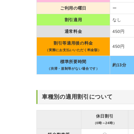
ご利用の曜日
ー
割引適用
なし
通常料金
450円
割引等適用後の料金
450円
（実際にお支払いいただく料金額）
標準所要時間
約13分
（渋滞・規制等がない場合です）
車種別の適用割引について
休日割引
（0時～24時）