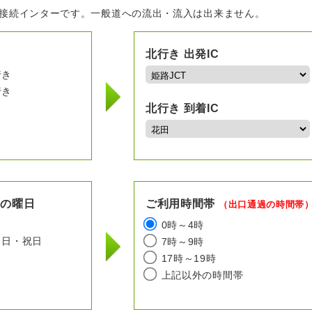
の接続インターです。一般道への流出・流入は出来ません。
北行き 出発IC
行き
行き
北行き 到着IC
用の曜日
ご利用時間帯
（出口通過の時間帯
日
0時～4時
日・祝日
7時～9時
17時～19時
上記以外の時間帯