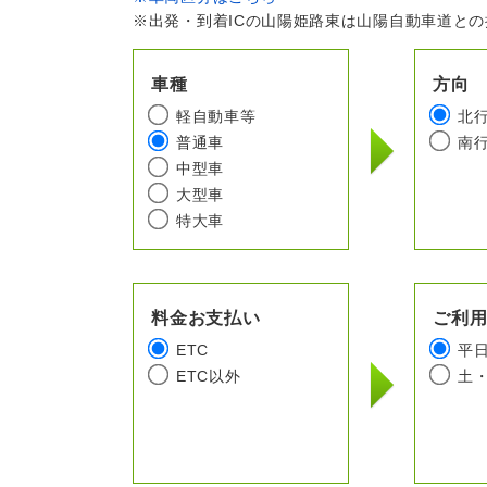
※出発・到着ICの山陽姫路東は山陽自動車道と
車種
方向
軽自動車等
北
普通車
南
中型車
大型車
特大車
料金お支払い
ご利
ETC
平
ETC以外
土・