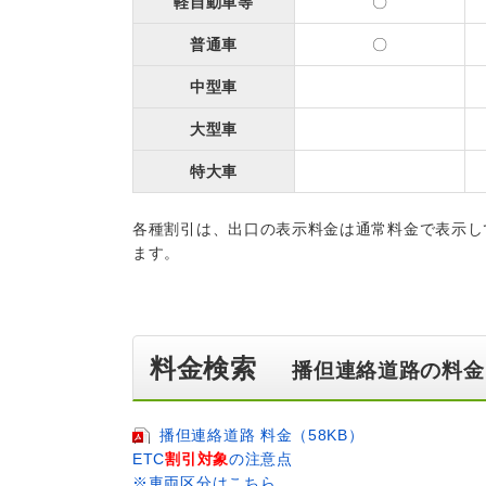
軽自動車等
〇
普通車
〇
中型車
大型車
特大車
各種割引は、出口の表示料金は通常料金で表示し
ます。
料金検索
播但連絡道路の料金
播但連絡道路 料金（58KB）
ETC
割引対象
の注意点
※車両区分はこちら