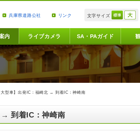
兵庫県道路公社
リンク
文字サイズ
案内
ライブカメラ
SA・PAガイド
【大型車】出発IC：福崎北 → 到着IC：神崎南
 → 到着IC：神崎南