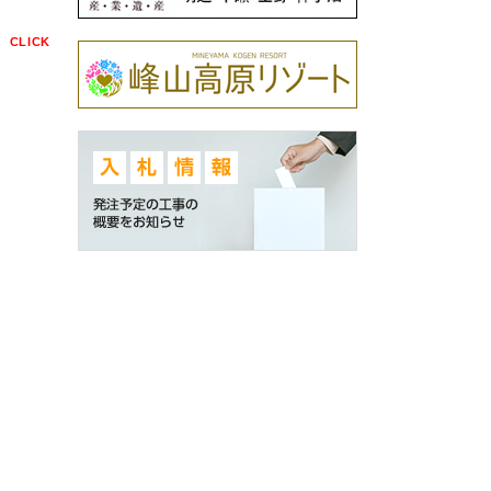
点
CLICK