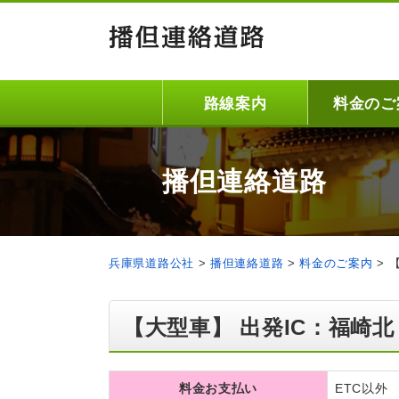
路線案内
料金のご
播但連絡道路
兵庫県道路公社
>
播但連絡道路
>
料金のご案内
>
【大型車】 出発IC：福崎北
料金お支払い
ETC以外