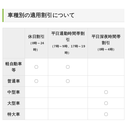
車種別の適用割引について
平日通勤時間帯割
休日割引
平日深夜時間帯
引
割引
（0時～24
（7時～9時、17時～19
（0時～4時）
時）
時）
軽自動車
〇
〇
等
普通車
〇
〇
中型車
〇
大型車
〇
特大車
〇