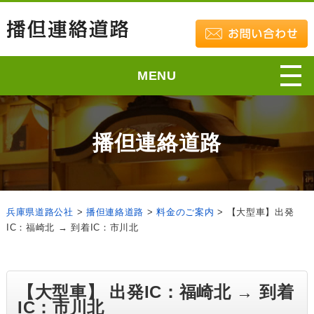
MENU
播但連絡道路
兵庫県道路公社
>
播但連絡道路
>
料金のご案内
>
【大型車】出発
IC：福崎北 → 到着IC：市川北
【大型車】 出発IC：福崎北 → 到着
IC：市川北