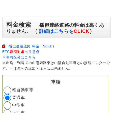
料金検索
播但連絡道路の料金は高くあ
りません。 （
詳細はこちらを
CLICK
）
播但連絡道路 料金（58KB）
ETC
割引対象
の注意点
※車両区分はこちら
※出発・到着ICの山陽姫路東は山陽自動車道との接続インターで
す。一般道への流出・流入は出来ません。
車種
軽自動車等
普通車
中型車
大型車