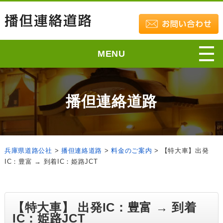
MENU
播但連絡道路
兵庫県道路公社
>
播但連絡道路
>
料金のご案内
>
【特大車】出発
IC：豊富 → 到着IC：姫路JCT
【特大車】 出発IC：豊富 → 到着
IC：姫路JCT