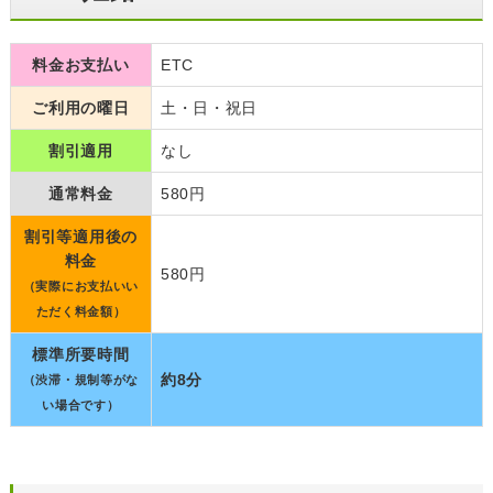
料金お支払い
ETC
ご利用の曜日
土・日・祝日
割引適用
なし
通常料金
580円
割引等適用後の
料金
580円
（実際にお支払いい
ただく料金額）
標準所要時間
約8分
（渋滞・規制等がな
い場合です）