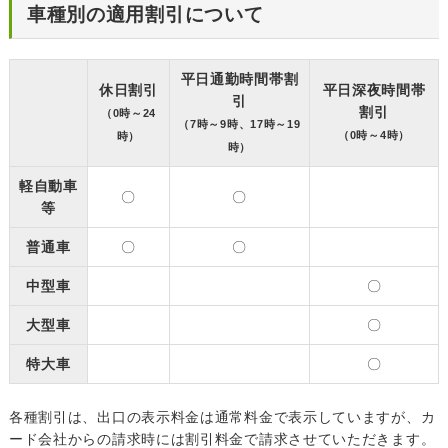
車種別の適用割引について
平日通勤時間帯割
休日割引
平日深夜時間帯
引
割引
（0時～24
（7時～9時、17時～19
（0時～4時）
時）
時）
軽自動車
〇
〇
等
普通車
〇
〇
中型車
〇
大型車
〇
特大車
〇
各種割引は、出口の表示料金は通常料金で表示していますが、カ
ード会社からの請求時には割引料金で請求させていただきます。