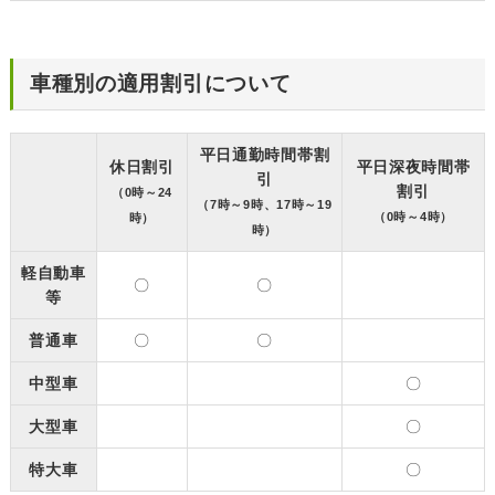
車種別の適用割引について
平日通勤時間帯割
休日割引
平日深夜時間帯
引
割引
（0時～24
（7時～9時、17時～19
（0時～4時）
時）
時）
軽自動車
〇
〇
等
普通車
〇
〇
中型車
〇
大型車
〇
特大車
〇