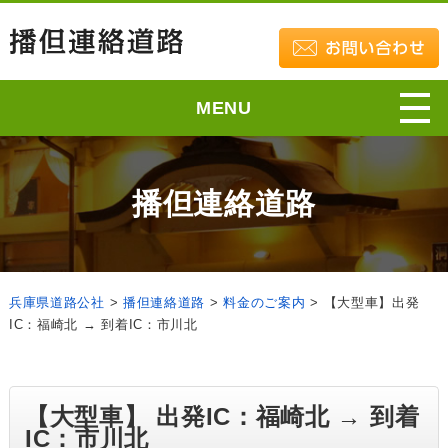
MENU
播但連絡道路
兵庫県道路公社
>
播但連絡道路
>
料金のご案内
>
【大型車】出発
IC：福崎北 → 到着IC：市川北
【大型車】 出発IC：福崎北 → 到着
IC：市川北