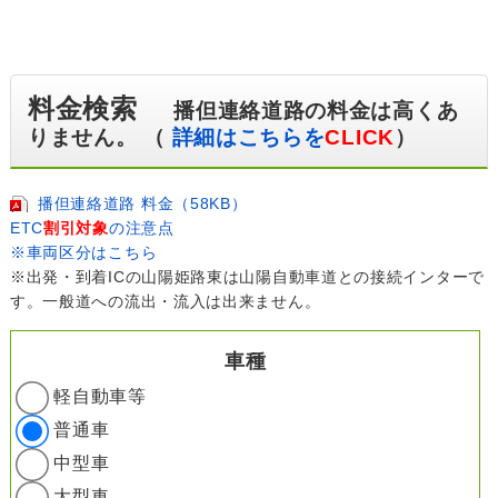
料金検索
播但連絡道路の料金は高くあ
りません。 （
詳細はこちらを
CLICK
）
播但連絡道路 料金（58KB）
ETC
割引対象
の注意点
※車両区分はこちら
※出発・到着ICの山陽姫路東は山陽自動車道との接続インターで
す。一般道への流出・流入は出来ません。
車種
軽自動車等
普通車
中型車
大型車