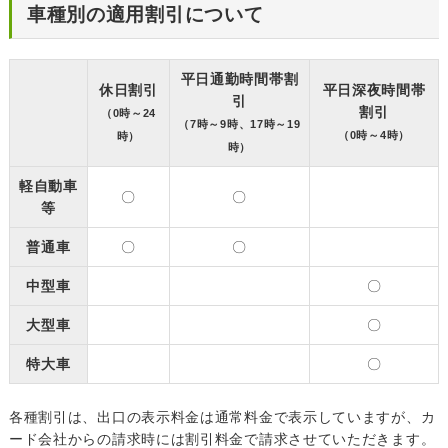
車種別の適用割引について
平日通勤時間帯割
休日割引
平日深夜時間帯
引
割引
（0時～24
（7時～9時、17時～19
（0時～4時）
時）
時）
軽自動車
〇
〇
等
普通車
〇
〇
中型車
〇
大型車
〇
特大車
〇
各種割引は、出口の表示料金は通常料金で表示していますが、カ
ード会社からの請求時には割引料金で請求させていただきます。