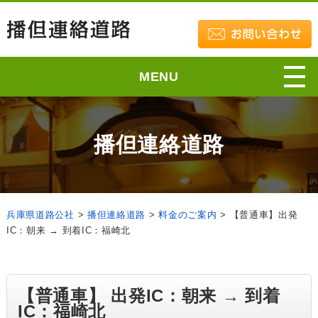
MENU
播但連絡道路
兵庫県道路公社
>
播但連絡道路
>
料金のご案内
>
【普通車】出発
IC：朝来 → 到着IC：福崎北
【普通車】 出発IC：朝来 → 到着
IC：福崎北