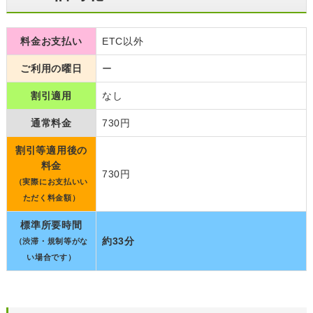
料金お支払い
ETC以外
ご利用の曜日
ー
割引適用
なし
通常料金
730円
割引等適用後の
料金
730円
（実際にお支払いい
ただく料金額）
標準所要時間
約33分
（渋滞・規制等がな
い場合です）