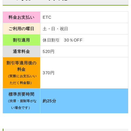
料金お支払い
ETC
ご利用の曜日
土・日・祝日
割引適用
休日割引 30％OFF
通常料金
520円
割引等適用後の
料金
370円
（実際にお支払いい
ただく料金額）
標準所要時間
約25分
（渋滞・規制等がな
い場合です）