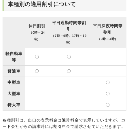
車種別の適用割引について
平日通勤時間帯割
休日割引
平日深夜時間帯
引
割引
（0時～24
（7時～9時、17時～19
（0時～4時）
時）
時）
軽自動車
〇
〇
等
普通車
〇
〇
中型車
〇
大型車
〇
特大車
〇
各種割引は、出口の表示料金は通常料金で表示していますが、カ
ード会社からの請求時には割引料金で請求させていただきます。