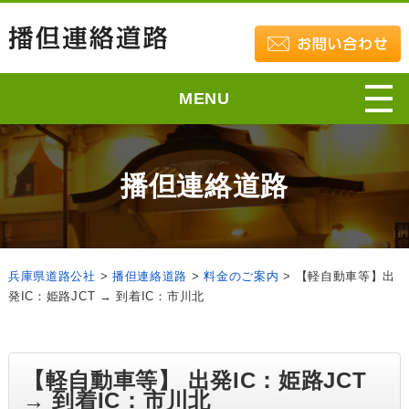
MENU
播但連絡道路
兵庫県道路公社
>
播但連絡道路
>
料金のご案内
>
【軽自動車等】出
発IC：姫路JCT → 到着IC：市川北
【軽自動車等】 出発IC：姫路JCT
→ 到着IC：市川北