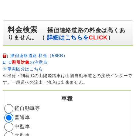
料金検索
播但連絡道路の料金は高くあ
りません。 （
詳細はこちらを
CLICK
）
播但連絡道路 料金（58KB）
ETC
割引対象
の注意点
※車両区分はこちら
※出発・到着ICの山陽姫路東は山陽自動車道との接続インターで
す。一般道への流出・流入は出来ません。
車種
軽自動車等
普通車
中型車
大型車