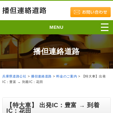
MENU
播但連絡道路
兵庫県道路公社
>
播但連絡道路
>
料金のご案内
>
【特大車】出発
IC：豊富 → 到着IC：花田
【特大車】 出発IC：豊富 → 到着
IC：花田