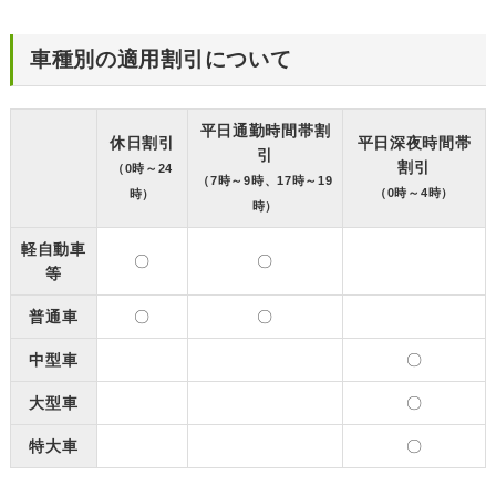
車種別の適用割引について
平日通勤時間帯割
休日割引
平日深夜時間帯
引
割引
（0時～24
（7時～9時、17時～19
（0時～4時）
時）
時）
軽自動車
〇
〇
等
普通車
〇
〇
中型車
〇
大型車
〇
特大車
〇