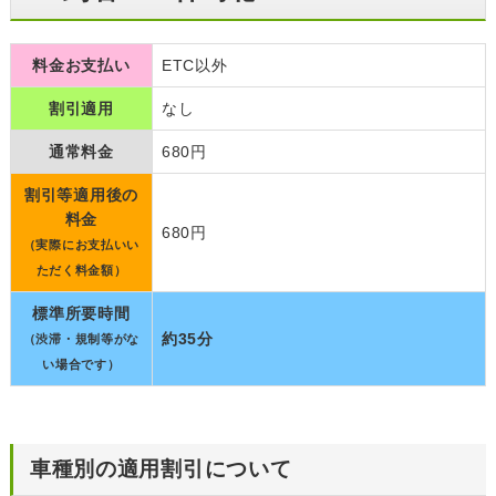
料金お支払い
ETC以外
割引適用
なし
通常料金
680円
割引等適用後の
料金
680円
（実際にお支払いい
ただく料金額）
標準所要時間
約35分
（渋滞・規制等がな
い場合です）
車種別の適用割引について