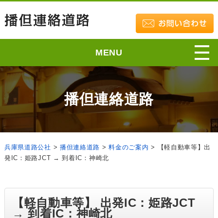
MENU
播但連絡道路
兵庫県道路公社
>
播但連絡道路
>
料金のご案内
>
【軽自動車等】出
発IC：姫路JCT → 到着IC：神崎北
【軽自動車等】 出発IC：姫路JCT
→ 到着IC：神崎北