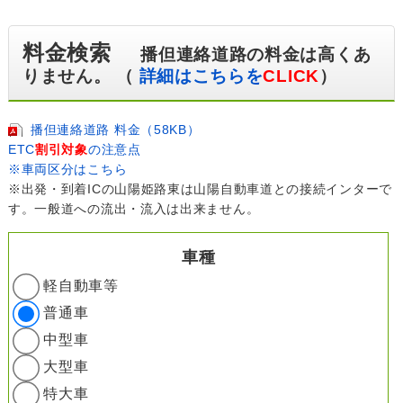
料金検索
播但連絡道路の料金は高くあ
りません。 （
詳細はこちらを
CLICK
）
播但連絡道路 料金（58KB）
ETC
割引対象
の注意点
※車両区分はこちら
※出発・到着ICの山陽姫路東は山陽自動車道との接続インターで
す。一般道への流出・流入は出来ません。
車種
軽自動車等
普通車
中型車
大型車
特大車