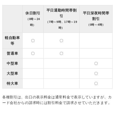
平日通勤時間帯割
休日割引
平日深夜時間帯
引
割引
（0時～24
（7時～9時、17時～19
（0時～4時）
時）
時）
軽自動車
〇
〇
等
普通車
〇
〇
中型車
〇
大型車
〇
特大車
〇
各種割引は、出口の表示料金は通常料金で表示していますが、カ
ード会社からの請求時には割引料金で請求させていただきます。