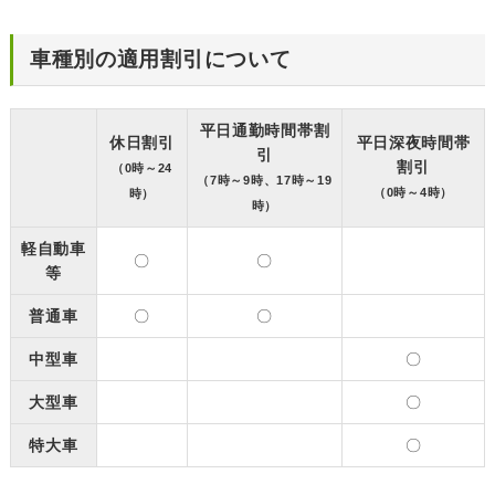
車種別の適用割引について
平日通勤時間帯割
休日割引
平日深夜時間帯
引
割引
（0時～24
（7時～9時、17時～19
（0時～4時）
時）
時）
軽自動車
〇
〇
等
普通車
〇
〇
中型車
〇
大型車
〇
特大車
〇