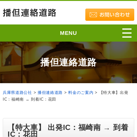
MENU
播但連絡道路
兵庫県道路公社
>
播但連絡道路
>
料金のご案内
>
【特大車】出発
IC：福崎南 → 到着IC：花田
【特大車】 出発IC：福崎南 → 到着
IC：花田