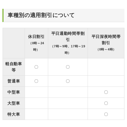
車種別の適用割引について
平日通勤時間帯割
休日割引
平日深夜時間帯
引
割引
（0時～24
（7時～9時、17時～19
（0時～4時）
時）
時）
軽自動車
〇
〇
等
普通車
〇
〇
中型車
〇
大型車
〇
特大車
〇