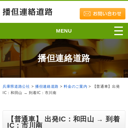
MENU
播但連絡道路
兵庫県道路公社
>
播但連絡道路
>
料金のご案内
>
【普通車】出発
IC：和田山 → 到着IC：市川南
【普通車】 出発IC：和田山 → 到着
IC：市川南