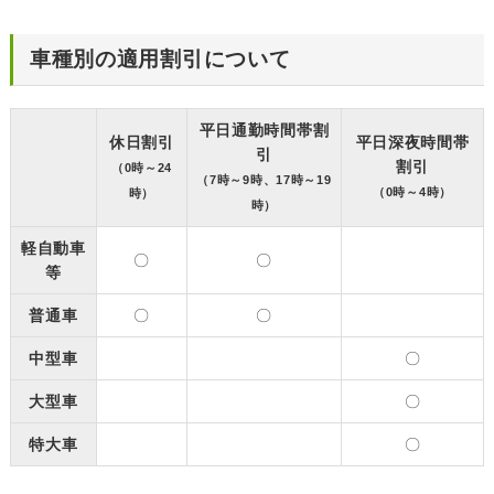
車種別の適用割引について
平日通勤時間帯割
休日割引
平日深夜時間帯
引
割引
（0時～24
（7時～9時、17時～19
（0時～4時）
時）
時）
軽自動車
〇
〇
等
普通車
〇
〇
中型車
〇
大型車
〇
特大車
〇