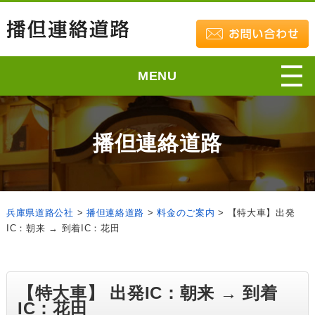
MENU
播但連絡道路
兵庫県道路公社
>
播但連絡道路
>
料金のご案内
>
【特大車】出発
IC：朝来 → 到着IC：花田
【特大車】 出発IC：朝来 → 到着
IC：花田