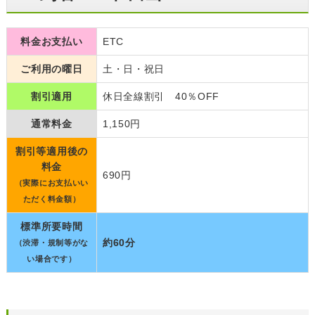
料金お支払い
ETC
ご利用の曜日
土・日・祝日
割引適用
休日全線割引 40％OFF
通常料金
1,150円
割引等適用後の
料金
690円
（実際にお支払いい
ただく料金額）
標準所要時間
約60分
（渋滞・規制等がな
い場合です）