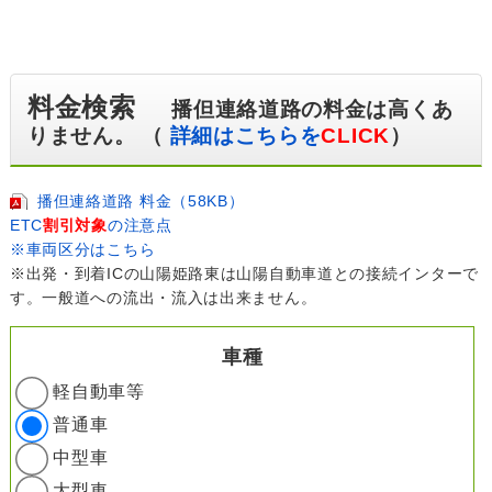
料金検索
播但連絡道路の料金は高くあ
りません。 （
詳細はこちらを
CLICK
）
播但連絡道路 料金（58KB）
ETC
割引対象
の注意点
※車両区分はこちら
※出発・到着ICの山陽姫路東は山陽自動車道との接続インターで
す。一般道への流出・流入は出来ません。
車種
軽自動車等
普通車
中型車
大型車