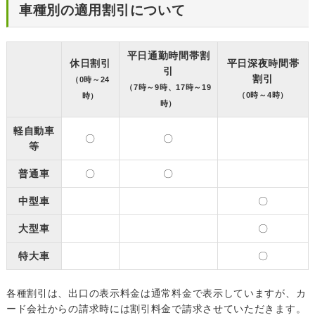
車種別の適用割引について
平日通勤時間帯割
休日割引
平日深夜時間帯
引
割引
（0時～24
（7時～9時、17時～19
（0時～4時）
時）
時）
軽自動車
〇
〇
等
普通車
〇
〇
中型車
〇
大型車
〇
特大車
〇
各種割引は、出口の表示料金は通常料金で表示していますが、カ
ード会社からの請求時には割引料金で請求させていただきます。