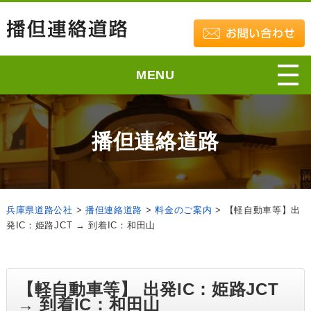
MENU
播但連絡道路
兵庫県道路公社
>
播但連絡道路
>
料金のご案内
>
【軽自動車等】出
発IC：姫路JCT → 到着IC：和田山
【軽自動車等】 出発IC：姫路JCT
→ 到着IC：和田山