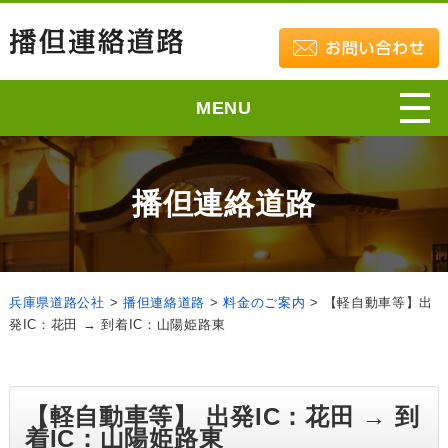
MENU
播但連絡道路
兵庫県道路公社
>
播但連絡道路
>
料金のご案内
>
【軽自動車等】出
発IC：花田 → 到着IC：山陽姫路東
【軽自動車等】 出発IC：花田 → 到
着IC：山陽姫路東