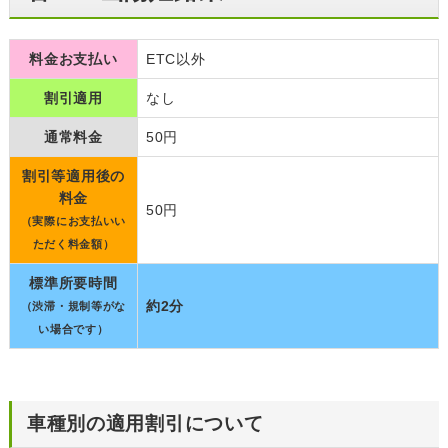
料金お支払い
ETC以外
割引適用
なし
通常料金
50円
割引等適用後の
料金
50円
（実際にお支払いい
ただく料金額）
標準所要時間
約2分
（渋滞・規制等がな
い場合です）
車種別の適用割引について