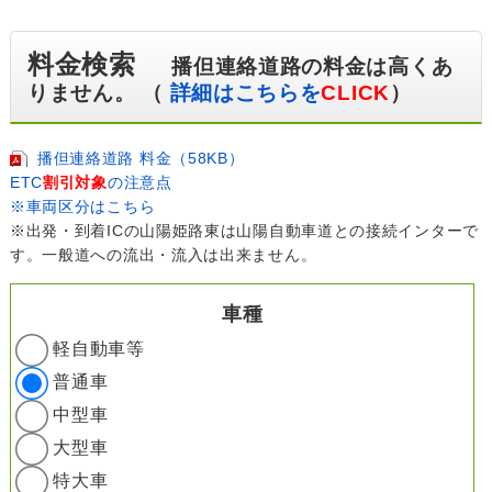
料金検索
播但連絡道路の料金は高くあ
りません。 （
詳細はこちらを
CLICK
）
播但連絡道路 料金（58KB）
ETC
割引対象
の注意点
※車両区分はこちら
※出発・到着ICの山陽姫路東は山陽自動車道との接続インターで
す。一般道への流出・流入は出来ません。
車種
軽自動車等
普通車
中型車
大型車
特大車