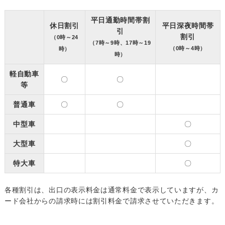
平日通勤時間帯割
休日割引
平日深夜時間帯
引
割引
（0時～24
（7時～9時、17時～19
（0時～4時）
時）
時）
軽自動車
〇
〇
等
普通車
〇
〇
中型車
〇
大型車
〇
特大車
〇
各種割引は、出口の表示料金は通常料金で表示していますが、カ
ード会社からの請求時には割引料金で請求させていただきます。