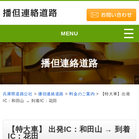
MENU
播但連絡道路
兵庫県道路公社
>
播但連絡道路
>
料金のご案内
>
【特大車】出発
IC：和田山 → 到着IC：花田
【特大車】 出発IC：和田山 → 到着
IC：花田