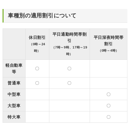
車種別の適用割引について
平日通勤時間帯割
休日割引
平日深夜時間帯
引
割引
（0時～24
（7時～9時、17時～19
（0時～4時）
時）
時）
軽自動車
〇
〇
等
普通車
〇
〇
中型車
〇
大型車
〇
特大車
〇