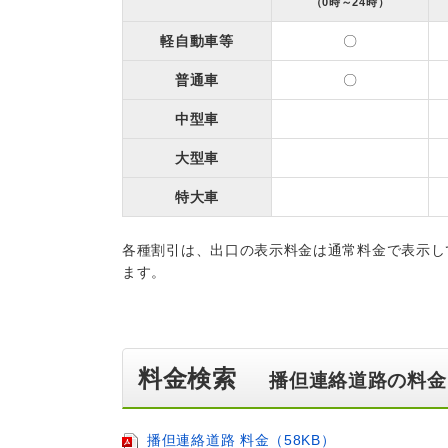
（0時～24時）
軽自動車等
〇
普通車
〇
中型車
大型車
特大車
各種割引は、出口の表示料金は通常料金で表示し
ます。
料金検索
播但連絡道路の料金
播但連絡道路 料金（58KB）