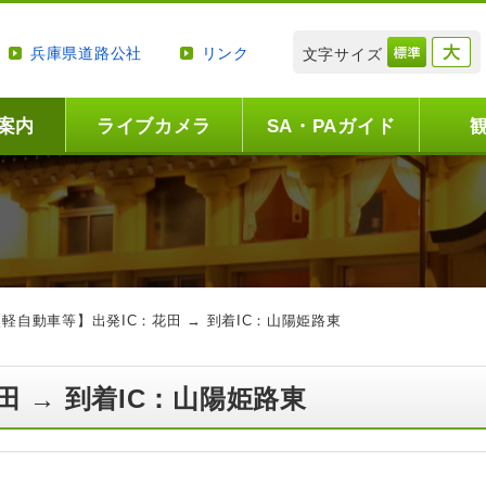
兵庫県道路公社
リンク
文字サイズ
案内
ライブカメラ
SA・PAガイド
【軽自動車等】出発IC：花田 → 到着IC：山陽姫路東
田 → 到着IC：山陽姫路東