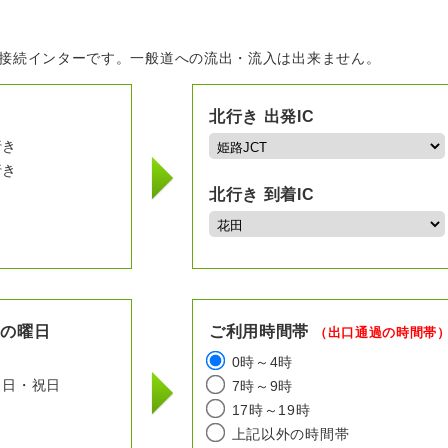
の接続インターです。一般道への流出・流入は出来ません。
北行き 出発IC
行き
行き
北行き 到着IC
用の曜日
ご利用時間帯
（出口通過の時間帯
日
0時～4時
日・祝日
7時～9時
17時～19時
上記以外の時間帯