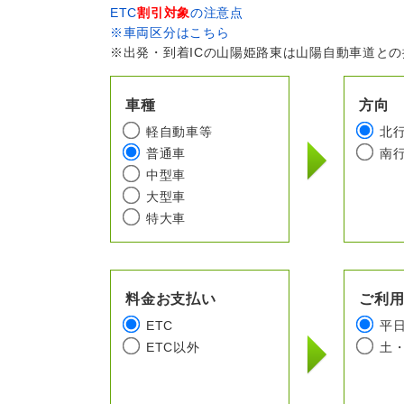
ETC
割引対象
の注意点
※車両区分はこちら
※出発・到着ICの山陽姫路東は山陽自動車道と
車種
方向
軽自動車等
北
普通車
南
中型車
大型車
特大車
料金お支払い
ご利
ETC
平
ETC以外
土・