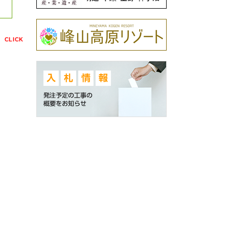
点
CLICK