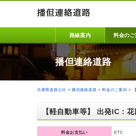
路線案内
料金のご
播但連絡道路
兵庫県道路公社
>
播但連絡道路
>
料金のご案内
>
【軽自動車等】 出発IC：花
料金お支払い
ETC