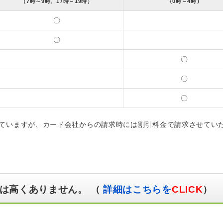
（7時～9時、17時～19時）
（0時～4時）
〇
〇
〇
〇
〇
ていますが、カード会社からの請求時には割引料金で請求させてい
は高くありません。 （
詳細はこちらを
CLICK
）