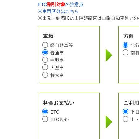
ETC
割引対象
の注意点
※車両区分はこちら
※出発・到着ICの山陽姫路東は山陽自動車道と
車種
方向
軽自動車等
北
普通車
南
中型車
大型車
特大車
料金お支払い
ご利
ETC
平
ETC以外
土・