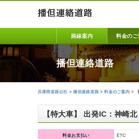
路線案内
料金のご
播但連絡道路
兵庫県道路公社
>
播但連絡道路
>
料金のご案内
>
【特大車】 出発IC：神崎北
料金お支払い
ETC