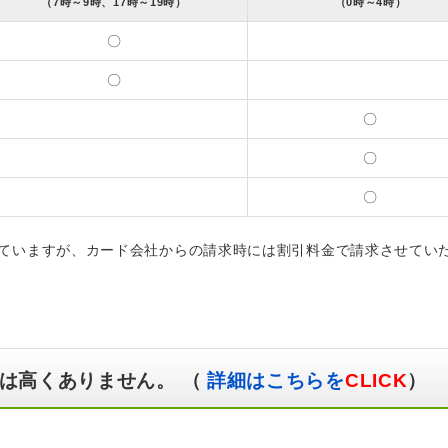
（7時～9時、17時～19時）
（0時～4時）
〇
〇
〇
〇
〇
ていますが、カード会社からの請求時には割引料金で請求させてい
は高くありません。 （
詳細はこちらを
CLICK
）