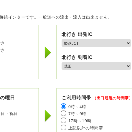
の接続インターです。一般道への流出・流入は出来ません。
北行き 出発IC
行き
行き
北行き 到着IC
用の曜日
ご利用時間帯
（出口通過の時間帯
日
0時～4時
日・祝日
7時～9時
17時～19時
上記以外の時間帯