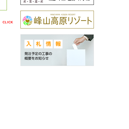
点
CLICK