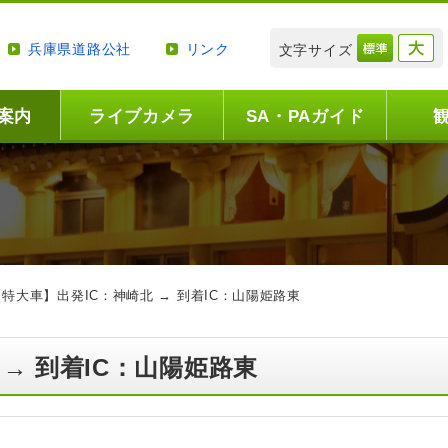
兵庫県道路公社
リンク
文字サイズ
案内
ライブカメラ
SA・PAガイド
【特大車】出発IC：神崎北 → 到着IC：山陽姫路東
 → 到着IC：山陽姫路東