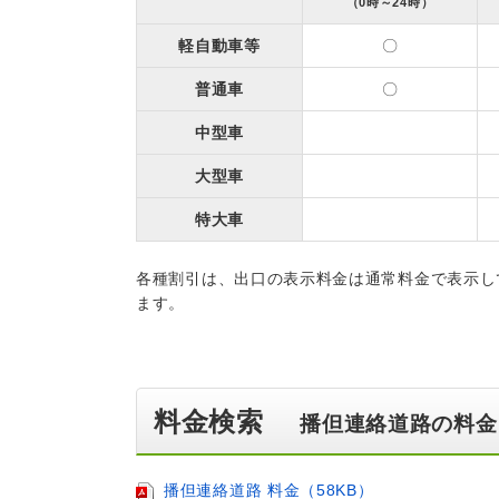
（0時～24時）
軽自動車等
〇
普通車
〇
中型車
大型車
特大車
各種割引は、出口の表示料金は通常料金で表示し
ます。
料金検索
播但連絡道路の料金
播但連絡道路 料金（58KB）