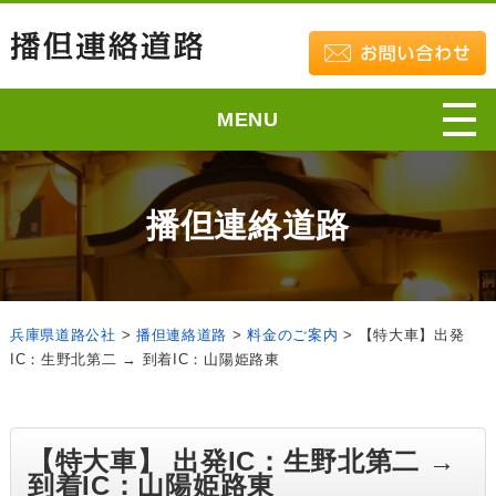
MENU
播但連絡道路
兵庫県道路公社
>
播但連絡道路
>
料金のご案内
>
【特大車】出発
IC：生野北第二 → 到着IC：山陽姫路東
【特大車】 出発IC：生野北第二 →
到着IC：山陽姫路東