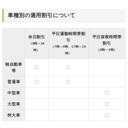
車種別の適用割引について
平日通勤時間帯割
休日割引
平日深夜時間帯
引
割引
（0時～24
（7時～9時、17時～19
（0時～4時）
時）
時）
軽自動車
〇
〇
等
普通車
〇
〇
中型車
〇
大型車
〇
特大車
〇