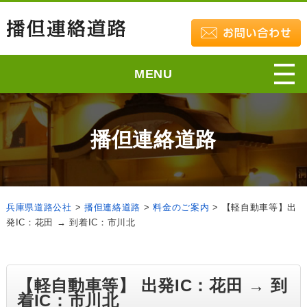
MENU
播但連絡道路
兵庫県道路公社
>
播但連絡道路
>
料金のご案内
>
【軽自動車等】出
発IC：花田 → 到着IC：市川北
【軽自動車等】 出発IC：花田 → 到
着IC：市川北