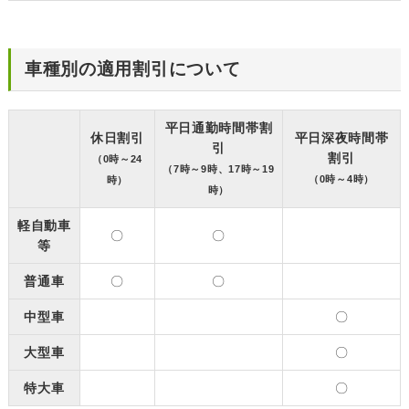
車種別の適用割引について
平日通勤時間帯割
休日割引
平日深夜時間帯
引
割引
（0時～24
（7時～9時、17時～19
（0時～4時）
時）
時）
軽自動車
〇
〇
等
普通車
〇
〇
中型車
〇
大型車
〇
特大車
〇