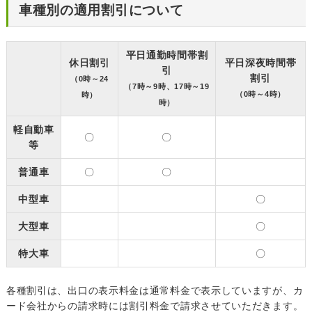
車種別の適用割引について
平日通勤時間帯割
休日割引
平日深夜時間帯
引
割引
（0時～24
（7時～9時、17時～19
（0時～4時）
時）
時）
軽自動車
〇
〇
等
普通車
〇
〇
中型車
〇
大型車
〇
特大車
〇
各種割引は、出口の表示料金は通常料金で表示していますが、カ
ード会社からの請求時には割引料金で請求させていただきます。