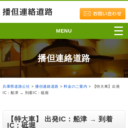
MENU
播但連絡道路
兵庫県道路公社
>
播但連絡道路
>
料金のご案内
>
【特大車】出発
IC：船津 → 到着IC：砥堀
【特大車】 出発IC：船津 → 到着
IC：砥堀