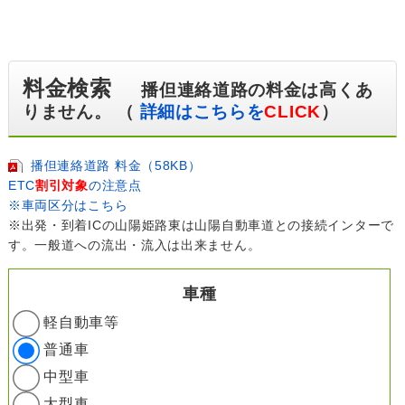
料金検索
播但連絡道路の料金は高くあ
りません。 （
詳細はこちらを
CLICK
）
播但連絡道路 料金（58KB）
ETC
割引対象
の注意点
※車両区分はこちら
※出発・到着ICの山陽姫路東は山陽自動車道との接続インターで
す。一般道への流出・流入は出来ません。
車種
軽自動車等
普通車
中型車
大型車