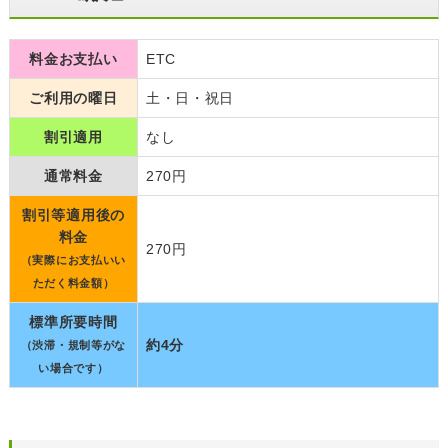
料金お支払い
ETC
ご利用の曜日
土・日・祝日
割引適用
なし
通常料金
270円
割引等適用後の
料金
270円
（実際にお支払いい
ただく料金額）
標準所要時間
約4分
（渋滞・規制等がな
い場合です）