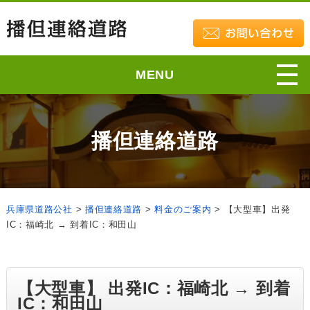
MENU
播但連絡道路
兵庫県道路公社
>
播但連絡道路
>
料金のご案内
>
【大型車】出発
IC：福崎北 → 到着IC：和田山
【大型車】 出発IC：福崎北 → 到着
IC：和田山