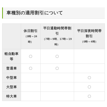
車種別の適用割引について
平日通勤時間帯割
休日割引
平日深夜時間帯
引
割引
（0時～24
（7時～9時、17時～19
（0時～4時）
時）
時）
軽自動車
〇
〇
等
普通車
〇
〇
中型車
〇
大型車
〇
特大車
〇