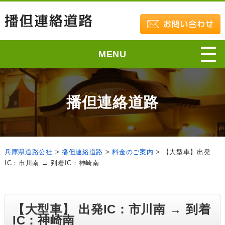
MENU
播但連絡道路
兵庫県道路公社
>
播但連絡道路
>
料金のご案内
>
【大型車】出発
IC：市川南 → 到着IC：神崎南
【大型車】 出発IC：市川南 → 到着
IC：神崎南