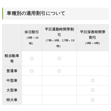
車種別の適用割引について
平日通勤時間帯割
休日割引
平日深夜時間帯
引
割引
（0時～24
（7時～9時、17時～19
（0時～4時）
時）
時）
軽自動車
〇
〇
等
普通車
〇
〇
中型車
〇
大型車
〇
特大車
〇