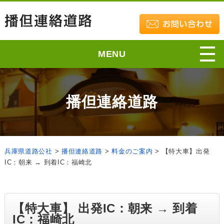
MENU
播但連絡道路
兵庫県道路公社
>
播但連絡道路
>
料金のご案内
>
【特大車】出発
IC：朝来 → 到着IC：福崎北
【特大車】 出発IC：朝来 → 到着
IC：福崎北