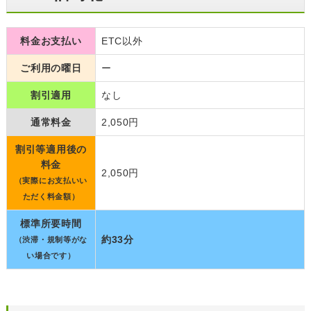
料金お支払い
ETC以外
ご利用の曜日
ー
割引適用
なし
通常料金
2,050円
割引等適用後の
料金
2,050円
（実際にお支払いい
ただく料金額）
標準所要時間
約33分
（渋滞・規制等がな
い場合です）