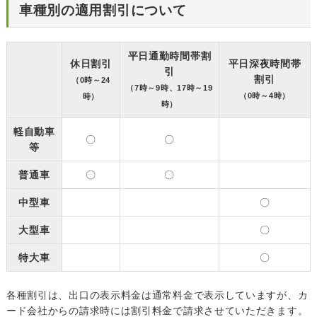
車種別の適用割引について
平日通勤時間帯割
休日割引
平日深夜時間帯
引
割引
（0時～24
（7時～9時、17時～19
（0時～4時）
時）
時）
軽自動車
〇
〇
等
普通車
〇
〇
中型車
〇
大型車
〇
特大車
〇
各種割引は、出口の表示料金は通常料金で表示していますが、カ
ード会社からの請求時には割引料金で請求させていただきます。