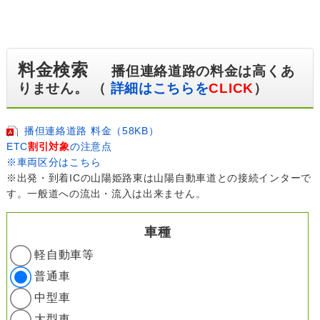
料金検索
播但連絡道路の料金は高くあ
りません。 （
詳細はこちらを
CLICK
）
播但連絡道路 料金（58KB）
ETC
割引対象
の注意点
※車両区分はこちら
※出発・到着ICの山陽姫路東は山陽自動車道との接続インターで
す。一般道への流出・流入は出来ません。
車種
軽自動車等
普通車
中型車
大型車