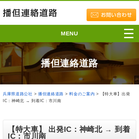
MENU
播但連絡道路
兵庫県道路公社
>
播但連絡道路
>
料金のご案内
>
【特大車】出発
IC：神崎北 → 到着IC：市川南
【特大車】 出発IC：神崎北 → 到着
IC：市川南