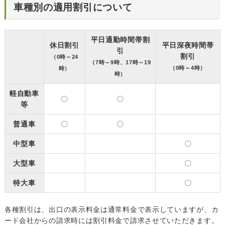
車種別の適用割引について
平日通勤時間帯割
休日割引
平日深夜時間帯
引
割引
（0時～24
（7時～9時、17時～19
（0時～4時）
時）
時）
軽自動車
〇
〇
等
普通車
〇
〇
中型車
〇
大型車
〇
特大車
〇
各種割引は、出口の表示料金は通常料金で表示していますが、カ
ード会社からの請求時には割引料金で請求させていただきます。