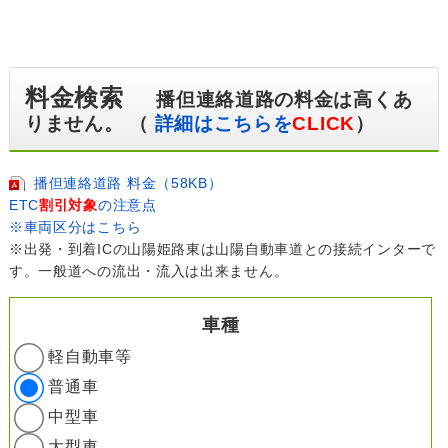
料金検索
播但連絡道路の料金は高くあ
りません。 （
詳細はこちらを
CLICK
）
播但連絡道路 料金（58KB）
ETC
割引対象
の注意点
※車両区分はこちら
※出発・到着ICの山陽姫路東は山陽自動車道との接続インターで
す。一般道への流出・流入は出来ません。
車種
軽自動車等
普通車
中型車
大型車