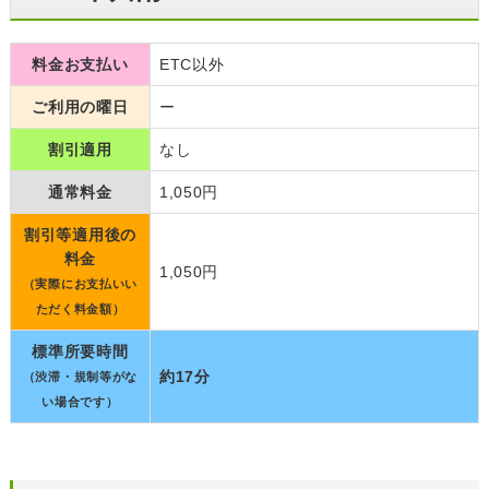
料金お支払い
ETC以外
ご利用の曜日
ー
割引適用
なし
通常料金
1,050円
割引等適用後の
料金
1,050円
（実際にお支払いい
ただく料金額）
標準所要時間
約17分
（渋滞・規制等がな
い場合です）