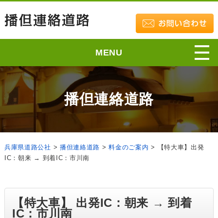
MENU
播但連絡道路
兵庫県道路公社
>
播但連絡道路
>
料金のご案内
>
【特大車】出発
IC：朝来 → 到着IC：市川南
【特大車】 出発IC：朝来 → 到着
IC：市川南