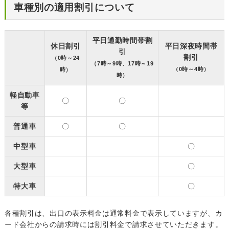
車種別の適用割引について
平日通勤時間帯割
休日割引
平日深夜時間帯
引
割引
（0時～24
（7時～9時、17時～19
（0時～4時）
時）
時）
軽自動車
〇
〇
等
普通車
〇
〇
中型車
〇
大型車
〇
特大車
〇
各種割引は、出口の表示料金は通常料金で表示していますが、カ
ード会社からの請求時には割引料金で請求させていただきます。