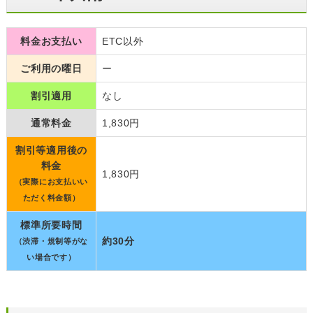
料金お支払い
ETC以外
ご利用の曜日
ー
割引適用
なし
通常料金
1,830円
割引等適用後の
料金
1,830円
（実際にお支払いい
ただく料金額）
標準所要時間
約30分
（渋滞・規制等がな
い場合です）