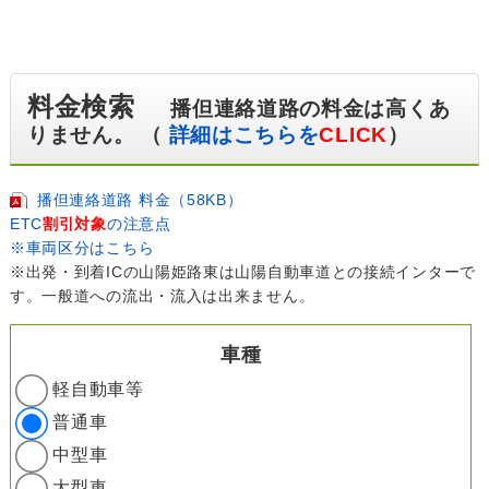
料金検索
播但連絡道路の料金は高くあ
りません。 （
詳細はこちらを
CLICK
）
播但連絡道路 料金（58KB）
ETC
割引対象
の注意点
※車両区分はこちら
※出発・到着ICの山陽姫路東は山陽自動車道との接続インターで
す。一般道への流出・流入は出来ません。
車種
軽自動車等
普通車
中型車
大型車