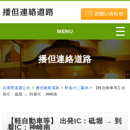
MENU
播但連絡道路
兵庫県道路公社
>
播但連絡道路
>
料金のご案内
>
【軽自動車等】出
発IC：砥堀 → 到着IC：神崎南
【軽自動車等】 出発IC：砥堀 → 到
着IC：神崎南