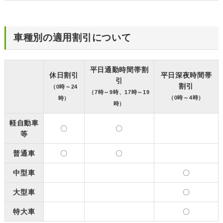
車種別の適用割引について
平日通勤時間帯割
休日割引
平日深夜時間帯
引
割引
（0時～24
（7時～9時、17時～19
（0時～4時）
時）
時）
軽自動車
〇
〇
等
普通車
〇
〇
中型車
〇
大型車
〇
特大車
〇