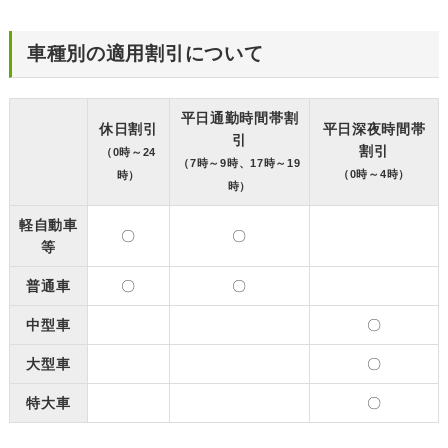
車種別の適用割引について
平日通勤時間帯割
休日割引
平日深夜時間帯
引
割引
（0時～24
（7時～9時、17時～19
（0時～4時）
時）
時）
軽自動車
〇
〇
等
普通車
〇
〇
中型車
〇
大型車
〇
特大車
〇