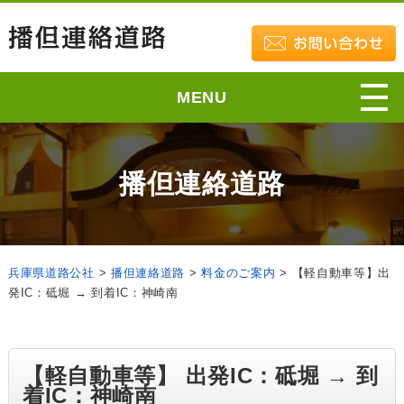
MENU
播但連絡道路
兵庫県道路公社
>
播但連絡道路
>
料金のご案内
>
【軽自動車等】出
発IC：砥堀 → 到着IC：神崎南
【軽自動車等】 出発IC：砥堀 → 到
着IC：神崎南