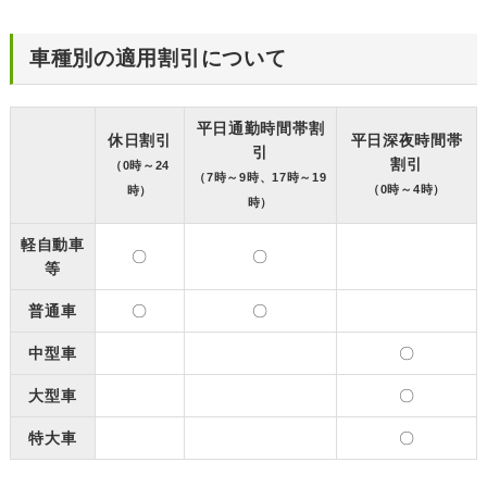
車種別の適用割引について
平日通勤時間帯割
休日割引
平日深夜時間帯
引
割引
（0時～24
（7時～9時、17時～19
（0時～4時）
時）
時）
軽自動車
〇
〇
等
普通車
〇
〇
中型車
〇
大型車
〇
特大車
〇