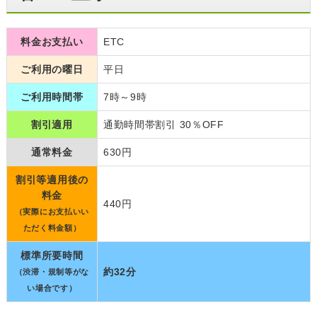
料金お支払い
ETC
ご利用の曜日
平日
ご利用時間帯
7時～9時
割引適用
通勤時間帯割引 30％OFF
通常料金
630円
割引等適用後の
料金
440円
（実際にお支払いい
ただく料金額）
標準所要時間
約32分
（渋滞・規制等がな
い場合です）