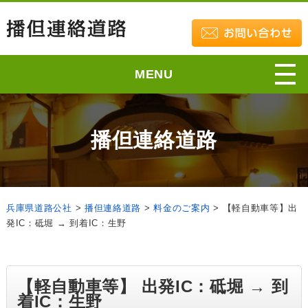
MENU
播但連絡道路
兵庫県道路公社
>
播但連絡道路
>
料金のご案内
>
【軽自動車等】出
発IC：砥堀 → 到着IC：生野
【軽自動車等】 出発IC：砥堀 → 到
着IC：生野