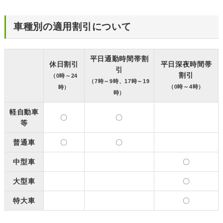
車種別の適用割引について
平日通勤時間帯割
休日割引
平日深夜時間帯
引
割引
（0時～24
（7時～9時、17時～19
（0時～4時）
時）
時）
軽自動車
〇
〇
等
普通車
〇
〇
中型車
〇
大型車
〇
特大車
〇