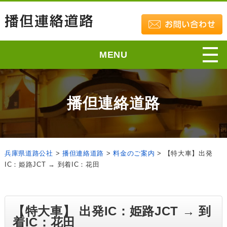
MENU
播但連絡道路
兵庫県道路公社
>
播但連絡道路
>
料金のご案内
>
【特大車】出発
IC：姫路JCT → 到着IC：花田
【特大車】 出発IC：姫路JCT → 到
着IC：花田