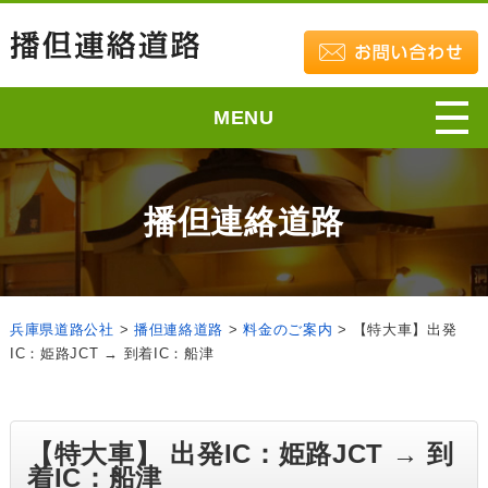
MENU
播但連絡道路
兵庫県道路公社
>
播但連絡道路
>
料金のご案内
>
【特大車】出発
IC：姫路JCT → 到着IC：船津
【特大車】 出発IC：姫路JCT → 到
着IC：船津