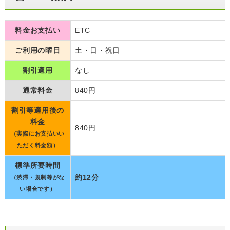
料金お支払い
ETC
ご利用の曜日
土・日・祝日
割引適用
なし
通常料金
840円
割引等適用後の
料金
840円
（実際にお支払いい
ただく料金額）
標準所要時間
約12分
（渋滞・規制等がな
い場合です）