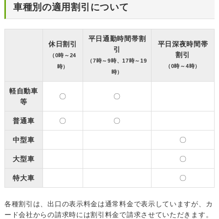
車種別の適用割引について
平日通勤時間帯割
休日割引
平日深夜時間帯
引
割引
（0時～24
（7時～9時、17時～19
（0時～4時）
時）
時）
軽自動車
〇
〇
等
普通車
〇
〇
中型車
〇
大型車
〇
特大車
〇
各種割引は、出口の表示料金は通常料金で表示していますが、カ
ード会社からの請求時には割引料金で請求させていただきます。