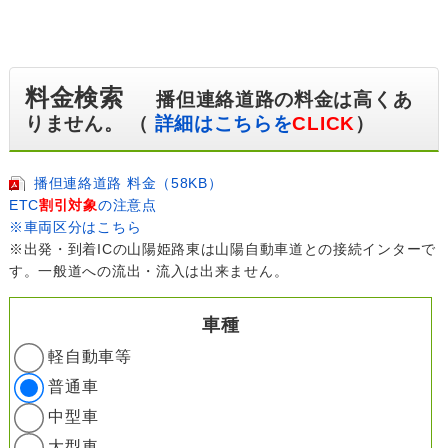
料金検索
播但連絡道路の料金は高くあ
りません。 （
詳細はこちらを
CLICK
）
播但連絡道路 料金（58KB）
ETC
割引対象
の注意点
※車両区分はこちら
※出発・到着ICの山陽姫路東は山陽自動車道との接続インターで
す。一般道への流出・流入は出来ません。
車種
軽自動車等
普通車
中型車
大型車